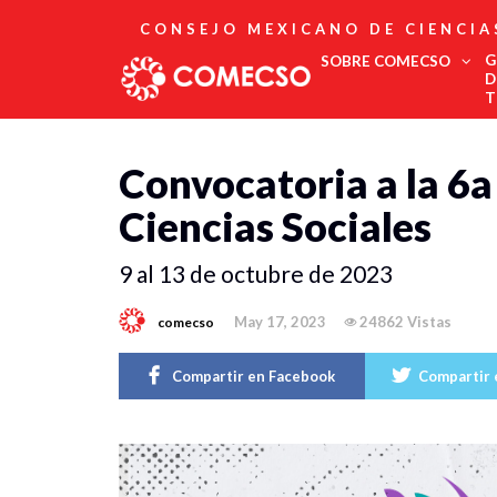
CONSEJO MEXICANO DE CIENCIA
G
SOBRE COMECSO
D
T
Afiliación
Convocatoria a la 6a
Asociados
Directorio
Ciencias Sociales
Estatutos
Fundadores
9 al 13 de octubre de 2023
Publicaciones
Comité Editorial
Boletín
May 17, 2023
24862 Vistas
comecso
Compartir en Facebook
Compartir 