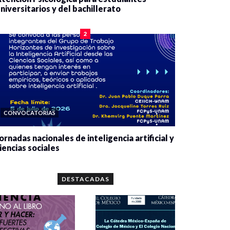
niversitarios y del bachillerato
0 veces compartido
2083 vistas
2
CONVOCATORIAS
ornadas nacionales de inteligencia artificial y
iencias sociales
0 veces compartido
5665 vistas
DESTACADAS