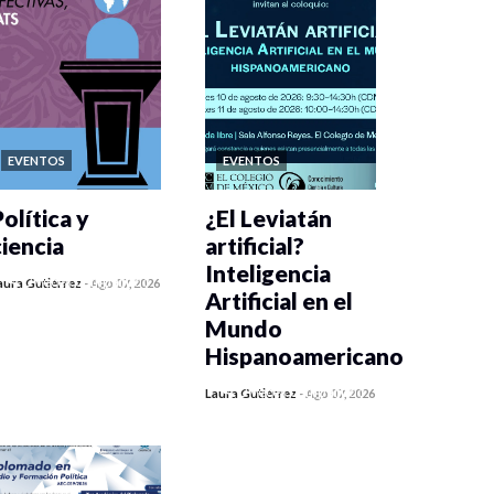
EVENTOS
EVENTOS
olítica y
¿El Leviatán
ciencia
artificial?
Inteligencia
0 veces compartido
aura Gutiérrez
-
Ago 07, 2026
Artificial en el
118 vistas
Mundo
Hispanoamericano
0 veces compartido
Laura Gutiérrez
-
Ago 07, 2026
142 vistas