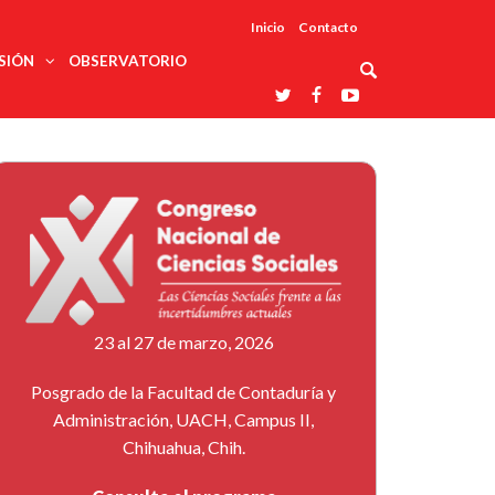
Inicio
Contacto
SIÓN
OBSERVATORIO
Asociaciones
udios
profesionales
onales
Grupos de
Reconoce
arrollo
trabajo
ar
La UDUALC
rcultural
os
A La
Redes
Universidad
cación
temáticas
De México
odología
Laboratorios
tico
En Su 475
as ciencias
Aniversario
nacionales
ales
Entidades
afines
d pública
23 al 27 de marzo, 2026
ajo social
ismo
Posgrado de la Facultad de Contaduría y
Administración, UACH, Campus II,
Chihuahua, Chih.