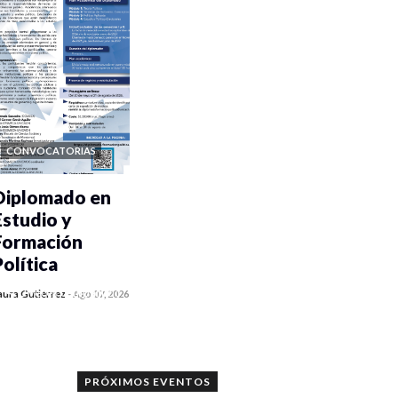
CONVOCATORIAS
Diplomado en
Estudio y
Formación
Política
0 veces compartido
aura Gutiérrez
-
Ago 07, 2026
912 vistas
PRÓXIMOS EVENTOS