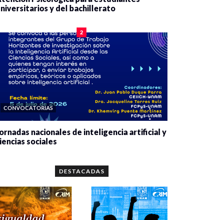
niversitarios y del bachillerato
0 veces compartido
2078 vistas
2
CONVOCATORIAS
ornadas nacionales de inteligencia artificial y
iencias sociales
0 veces compartido
5651 vistas
DESTACADAS