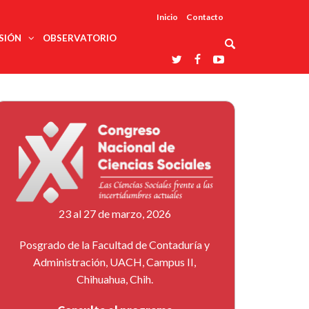
Inicio
Contacto
SIÓN
OBSERVATORIO
Asociaciones
udios
profesionales
onales
Grupos de
Reconoce
arrollo
trabajo
ar
La UDUALC
rcultural
os
A La
Redes
Universidad
cación
temáticas
De México
odología
Laboratorios
tico
En Su 475
as ciencias
Aniversario
nacionales
ales
Entidades
afines
d pública
23 al 27 de marzo, 2026
ajo social
ismo
Posgrado de la Facultad de Contaduría y
Administración, UACH, Campus II,
Chihuahua, Chih.