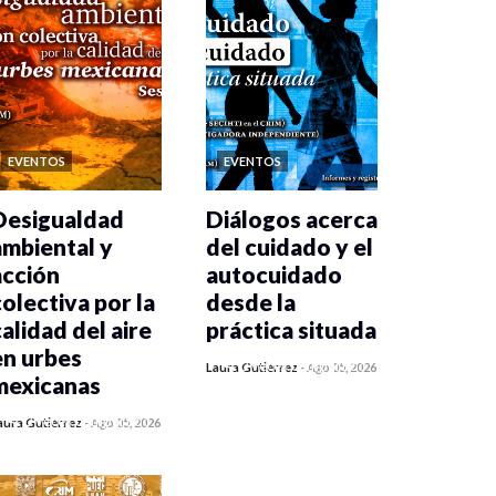
EVENTOS
EVENTOS
Desigualdad
Diálogos acerca
ambiental y
del cuidado y el
acción
autocuidado
colectiva por la
desde la
calidad del aire
práctica situada
en urbes
0 veces compartido
Laura Gutiérrez
-
Ago 05, 2026
mexicanas
365 vistas
0 veces compartido
aura Gutiérrez
-
Ago 05, 2026
373 vistas