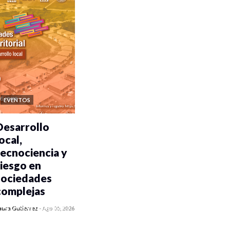
EVENTOS
Desarrollo
ocal,
tecnociencia y
riesgo en
sociedades
complejas
0 veces compartido
aura Gutiérrez
-
Ago 05, 2026
327 vistas