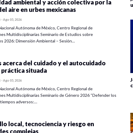
dad ambiental y acción colectiva por la
u
del aire en urbes mexicanas
z
-
Ago 05, 2026
Nacional Autónoma de México, Centro Regional de
nes Multidisciplinarias Seminario de Estudios sobre
es 2026: Dimensión Ambiental – Sesión…
 acerca del cuidado y el autocuidado
 práctica situada
J
z
-
Ago 05, 2026
c
Nacional Autónoma de México, Centro Regional de
nes Multidisciplinarias Seminario de Género 2026 “Defender los
 tiempos adversos:…
lo local, tecnociencia y riesgo en
des complejas