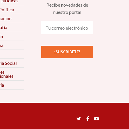
 Jurídicas
Recibe novedades de
Política
nuestro portal
ación
fía
ía
ía
ía Social
nes
ionales
ía