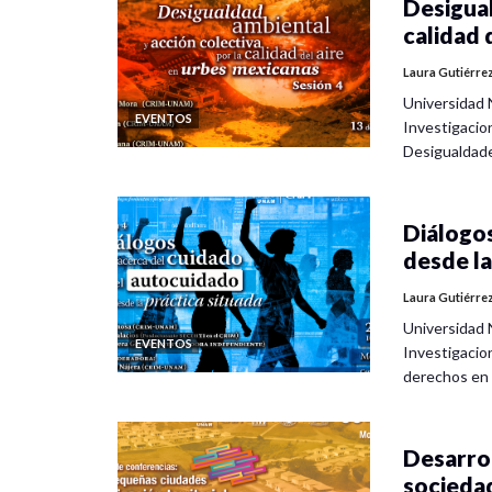
Desigual
calidad 
Laura Gutiérre
Universidad 
EVENTOS
Investigacio
Desigualdad
Diálogos
desde la
Laura Gutiérre
Universidad 
EVENTOS
Investigacio
derechos en
Desarrol
socieda