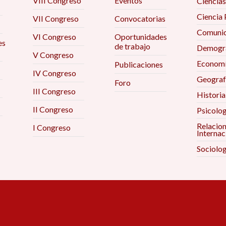
VIII Congreso
Eventos
Ciencias
Ciencia 
VII Congreso
Convocatorias
Comunic
VI Congreso
Oportunidades
es
de trabajo
Demogra
V Congreso
Econom
Publicaciones
IV Congreso
Geograf
Foro
III Congreso
Historia
II Congreso
Psicolog
Relacio
I Congreso
Internac
Sociolog