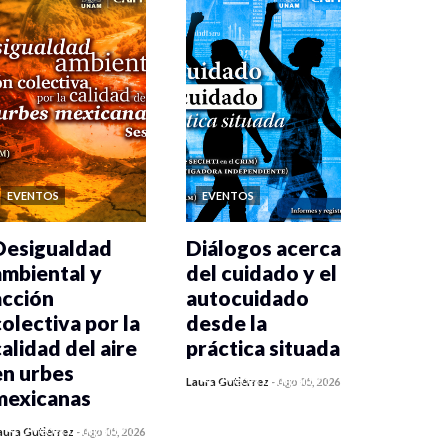
EVENTOS
EVENTOS
Desigualdad
Diálogos acerca
ambiental y
del cuidado y el
acción
autocuidado
colectiva por la
desde la
calidad del aire
práctica situada
en urbes
0 veces compartido
Laura Gutiérrez
-
Ago 05, 2026
mexicanas
438 vistas
0 veces compartido
aura Gutiérrez
-
Ago 05, 2026
445 vistas