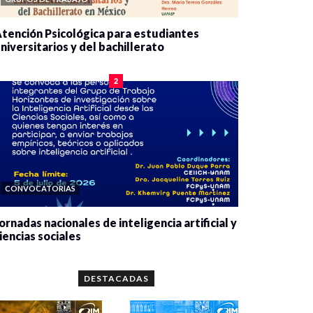
tención Psicológica para estudiantes
niversitarios y del bachillerato
0 veces compartido
2078 vistas
2
CONVOCATORIAS
ornadas nacionales de inteligencia artificial y
iencias sociales
0 veces compartido
5659 vistas
DESTACADAS