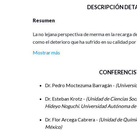
DESCRIPCIÓN DET
Resumen
La no lejana perspectiva de merma en la recarga de
como el deterioro que ha sufrido en su calidad por
demanda de sus habitantes, en crecimiento exponen
Mostrar más
sin la regulación necesaria de frente al severo fe
reúnen en este conversatorio a representantes de
CONFERENCIS
públicas y privadas, y especialistas de diversas di
través de la etnohistoria, la sociología, la antropolo
Dr. Pedro Moctezuma Barragán -
Universi
entre otras disciplinas, para mostrar el complejo o
acuífero subterráneo regional, dependiente del equ
Dr. Esteban Krotz -
Unidad de Ciencias Soci
ecosistemas, y también exponen sus propuestas de a
Hideyo Noguchi. Universidad Autónoma de 
ante los inminentes riesgos. Lo cual incluye la nece
afectados por el deterioro y dificultades de acces
Dr. Flor Arcega Cabrera -
Unidad de Químic
hogares. Además de la valoración decolonial de la 
México
protección y solución de la problemática, con sus