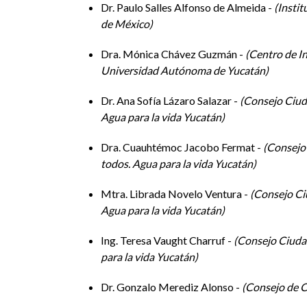
Dr. Paulo Salles Alfonso de Almeida -
Instit
locales que, en unión con la ciencia y las tecnolog
de México
habitantes de la región un futuro más prometedor.
Dra. Mónica Chávez Guzmán -
Centro de I
Universidad Autónoma de Yucatán
El agua en la región yucateca. Avances y retos
Dr. Ana Sofía Lázaro Salazar -
Consejo Ciud
Agua para la vida Yucatán
Programa completo
Dra. Cuauhtémoc Jacobo Fermat -
Consejo 
1.- “Ante la crisis del agua en México. Dos parad
todos. Agua para la vida Yucatán
Barragán.- Departamento de Sociología. Universi
Agua para todos/Agua para la vida
.
Mtra. Librada Novelo Ventura -
Consejo Ci
Agua para la vida Yucatán
2.- “El derecho humano al agua: hechos y reflexion
Centro de Investigaciones Regionales Dr. Hideyo
Ing. Teresa Vaught Charruf -
Consejo Ciudad
para la vida Yucatán
3.- “Más allá de la contaminación. Crecientes amen
Cabrera. Unidad de Química Sisal. Universidad N
Dr. Gonzalo Merediz Alonso -
Consejo de C