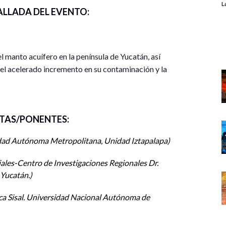
L
ALLADA DEL EVENTO:
l manto acuífero en la península de Yucatán, así
 el acelerado incremento en su contaminación y la
cial, con actividades de alto impacto ambiental, y
nómeno del “Cambio climático”, son los motivos que
 comunidades mayas, de instituciones y asociaciones
TAS/PONENTES:
sciplinas. Los participantes exponen sus visiones a
gía, la química, la biología, la ingeniería y el derecho,
dad Autónoma Metropolitana, Unidad Iztapalapa
rigen multifactorial que afecta el vulnerable
ilibrio de los recursos naturales en sus diversos
ales-Centro de Investigaciones Regionales Dr.
cción inmediata, colectiva e interdisciplinaria,
Yucatán.
saria justicia social para los grupos más vulnerables,
ibilidad al agua dulce suficiente en muchos de sus
a Sisal. Universidad Nacional Autónoma de
participación activa de los mayas en las acciones de
 importantes saberes adaptados a las condiciones