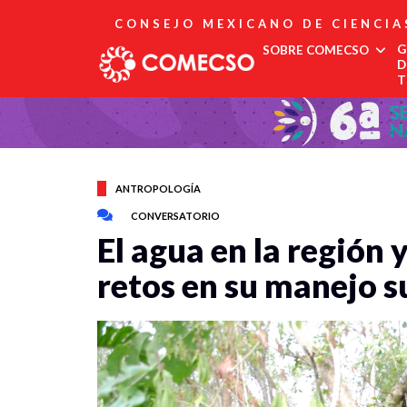
CONSEJO MEXICANO DE CIENCIA
G
SOBRE COMECSO
D
T
Afiliación
Asociados
Directorio
Estatutos
ANTROPOLOGÍA
Fundadores
CONVERSATORIO
Publicaciones
El agua en la región
Comité Editorial
Boletín
retos en su manejo s