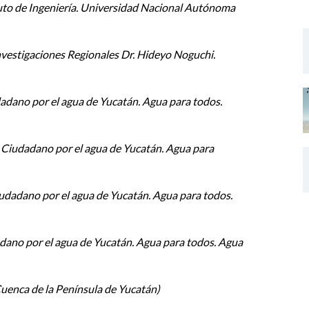
uto de Ingeniería. Universidad Nacional Autónoma
ías de bajo impacto ambiental, pueden brindar a los
nvestigaciones Regionales Dr. Hideyo Noguchi.
 en su manejo sustentable
adano por el agua de Yucatán. Agua para todos.
Ciudadano por el agua de Yucatán. Agua para
igmas de gestión hídrica”. Dr. Pedro Moctezuma
dad Autónoma Metropolitana, Unidad Iztapalapa.
udadano por el agua de Yucatán. Agua para todos.
es”. Dr. Esteban Krotz. Unidad de Ciencias Sociales-
 Noguchi. Universidad Autónoma de Yucatán.
ano por el agua de Yucatán. Agua para todos. Agua
azas al sensible acuífero kárstico. Dra. Flor Arcega
acional Autónoma de México.
uenca de la Península de Yucatán