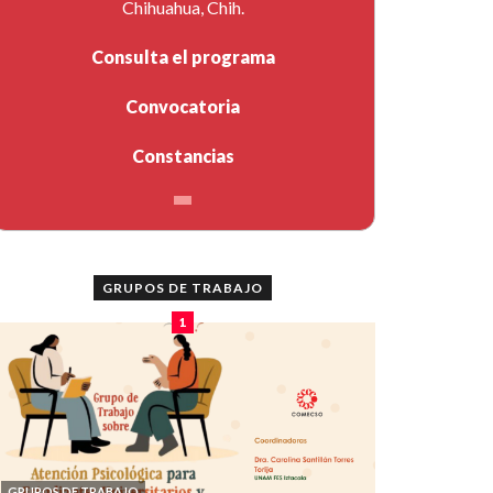
Chihuahua, Chih.
Consulta el programa
Convocatoria
Constancias
GRUPOS DE TRABAJO
1
GRUPOS DE TRABAJO