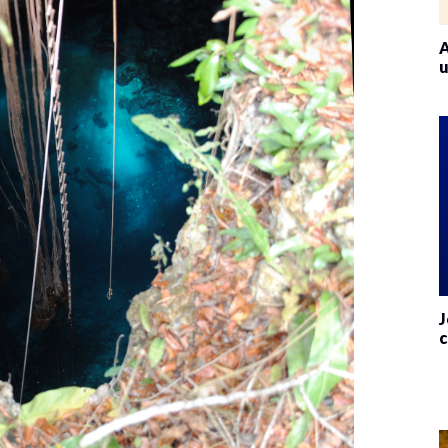
A
u
J
c