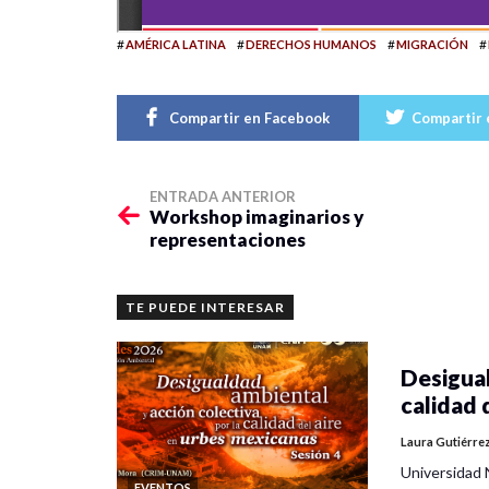
#
#
#
#
AMÉRICA LATINA
DERECHOS HUMANOS
MIGRACIÓN
Compartir en Facebook
Compartir 
ENTRADA ANTERIOR
Workshop imaginarios y
representaciones
TE PUEDE INTERESAR
Desigual
calidad 
Laura Gutiérre
Universidad 
EVENTOS