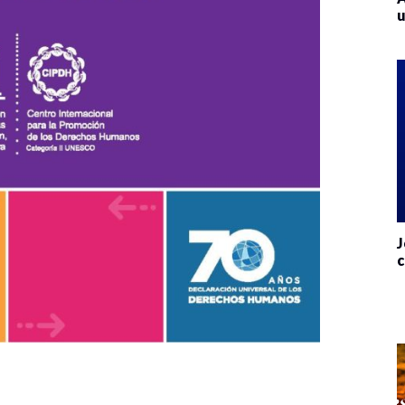
u
J
c