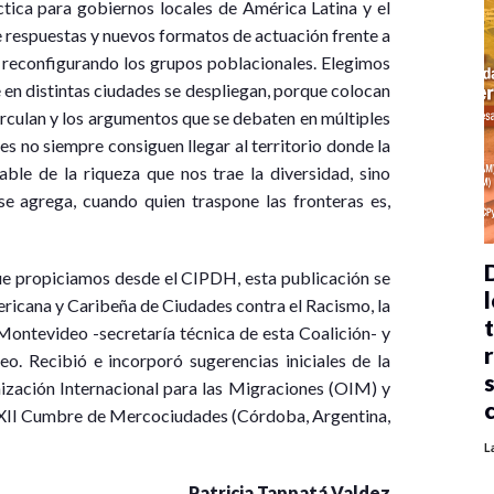
tica para gobiernos locales de América Latina y el
bre respuestas y nuevos formatos de actuación frente a
á reconfigurando los grupos poblacionales. Elegimos
e en distintas ciudades se despliegan, porque colocan
irculan y los argumentos que se debaten en múltiples
es no siempre consiguen llegar al territorio donde la
le de la riqueza que nos trae la diversidad, sino
se agrega, cuando quien traspone las fronteras es,
que propiciamos desde el CIPDH, esta publicación se
l
ericana y Caribeña de Ciudades contra el Racismo, la
Montevideo -secretaría técnica de esta Coalición- y
. Recibió e incorporó sugerencias iniciales de la
nización Internacional para las Migraciones (OIM) y
a XXII Cumbre de Mercociudades (Córdoba, Argentina,
L
Patricia Tappatá Valdez