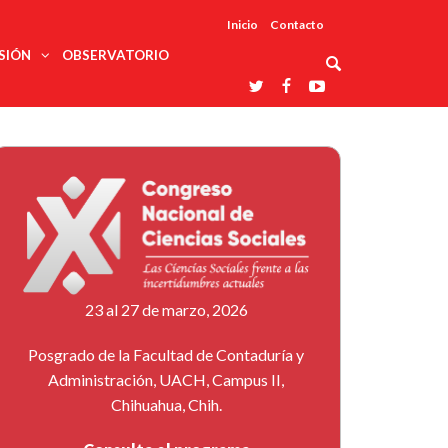
Inicio
Contacto
SIÓN
OBSERVATORIO
Asociaciones
udios
profesionales
onales
Grupos de
Reconoce
arrollo
trabajo
ar
La UDUALC
rcultural
os
A La
Redes
Universidad
cación
temáticas
De México
odología
Laboratorios
tico
En Su 475
as ciencias
Aniversario
nacionales
ales
Entidades
afines
d pública
23 al 27 de marzo, 2026
ajo social
ismo
Posgrado de la Facultad de Contaduría y
Administración, UACH, Campus II,
Chihuahua, Chih.