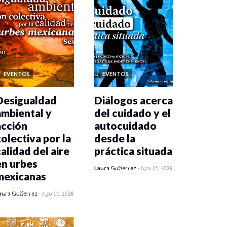
EVENTOS
EVENTOS
Desigualdad
Diálogos acerca
ambiental y
del cuidado y el
acción
autocuidado
colectiva por la
desde la
calidad del aire
práctica situada
en urbes
0 veces compartido
Laura Gutiérrez
-
Ago 05, 2026
mexicanas
242 vistas
0 veces compartido
aura Gutiérrez
-
Ago 05, 2026
248 vistas