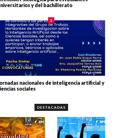
niversitarios y del bachillerato
0 veces compartido
2077 vistas
2
CONVOCATORIAS
ornadas nacionales de inteligencia artificial y
iencias sociales
0 veces compartido
5644 vistas
DESTACADAS