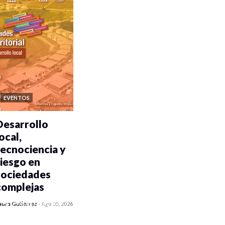
EVENTOS
Desarrollo
ocal,
tecnociencia y
riesgo en
sociedades
complejas
0 veces compartido
aura Gutiérrez
-
Ago 05, 2026
229 vistas