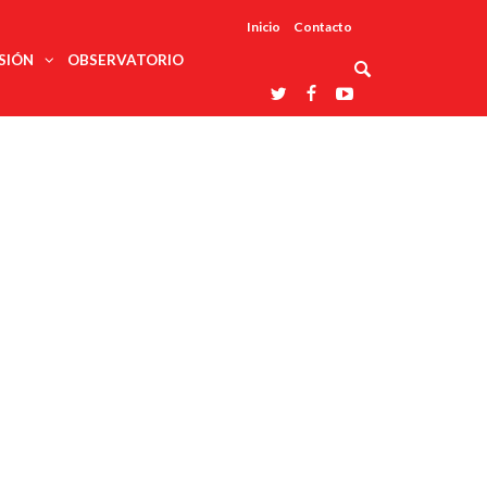
Inicio
Contacto
SIÓN
OBSERVATORIO
Asociaciones
udios
profesionales
onales
Grupos de
Reconoce
arrollo
trabajo
ar
La UDUALC
rcultural
os
A La
Redes
Universidad
cación
temáticas
De México
odología
Laboratorios
tico
En Su 475
as ciencias
Aniversario
nacionales
ales
Entidades
afines
d pública
ajo social
ismo