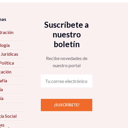
nas
Suscríbete a
tración
nuestro
boletín
logía
 Jurídicas
Recibe novedades de
Política
nuestro portal
ación
fía
ía
ía
ía Social
nes