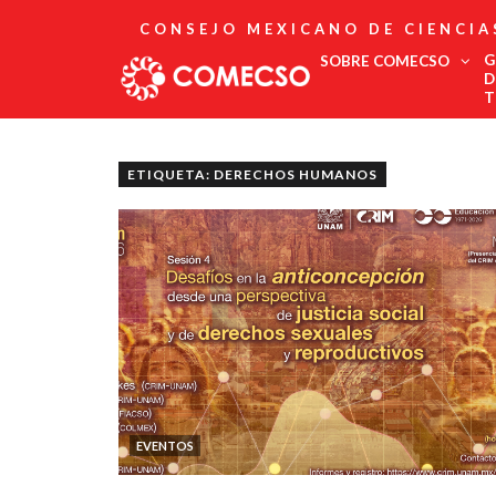
CONSEJO MEXICANO DE CIENCIA
G
SOBRE COMECSO
D
T
Afiliación
Asociados
ETIQUETA: DERECHOS HUMANOS
Directorio
Estatutos
Fundadores
Publicaciones
Comité Editorial
Boletín
EVENTOS