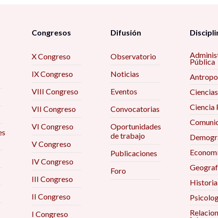
Congresos
Difusión
Discipli
Adminis
X Congreso
Observatorio
Pública
IX Congreso
Noticias
Antropo
VIII Congreso
Eventos
Ciencias
Ciencia 
VII Congreso
Convocatorias
Comunic
VI Congreso
Oportunidades
es
de trabajo
Demogra
V Congreso
Econom
Publicaciones
IV Congreso
Geograf
Foro
III Congreso
Historia
II Congreso
Psicolog
Relacio
I Congreso