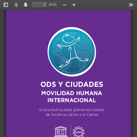
of 61
Toggle
Previous
Next
Zoom
Zoom
Too
Sidebar
Out
In
ODS Y CIUDADES
MOVILIDAD HUMANA
INTERNACIONAL
Guía práctica para gobiernos locales
de América Latina y el Caribe