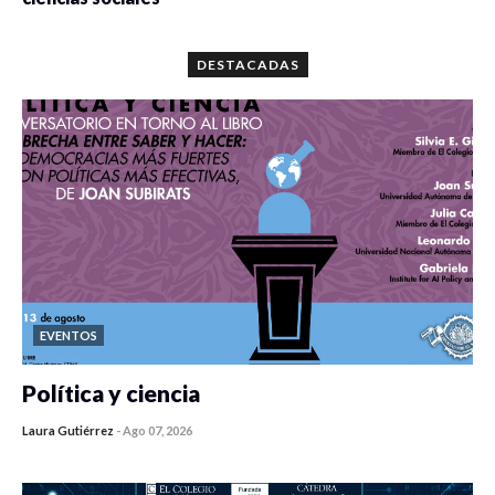
0 veces compartido
5679 vistas
DESTACADAS
EVENTOS
Política y ciencia
Laura Gutiérrez
-
Ago 07, 2026
0 veces compartido
447 vistas