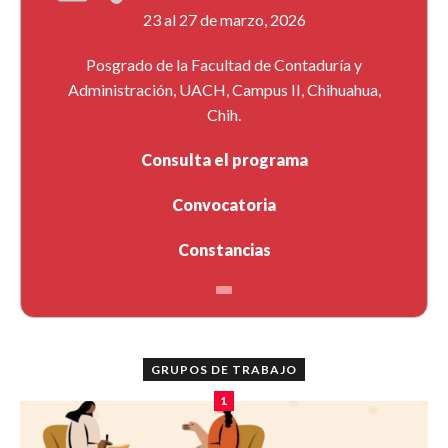
23 al 27 de marzo, 2026
Posgrado de la Facultad de Contaduría y
Administración, UACH, Campus II, Chihuahua,
Chih.
Consulta el programa
Convocatoria
Constancias
GRUPOS DE TRABAJO
1