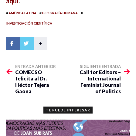
aquí
.
#
#
#
AMÉRICA LATINA
GEOGRAFÍA HUMANA
INVESTIGACIÓN CIENTÍFICA
+
ENTRADA ANTERIOR
SIGUIENTE ENTRADA
COMECSO
Call for Editors –
felicita al Dr.
International
Héctor Tejera
Feminist Journal
Gaona
of Politics
TE PUEDE INTERESAR