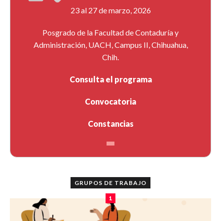
23 al 27 de marzo, 2026
Posgrado de la Facultad de Contaduría y
Administración, UACH, Campus II, Chihuahua,
Chih.
Consulta el programa
Convocatoria
Constancias
GRUPOS DE TRABAJO
1