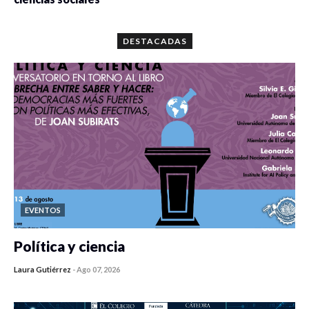
0 veces compartido
5667 vistas
DESTACADAS
EVENTOS
Política y ciencia
Laura Gutiérrez
-
Ago 07, 2026
0 veces compartido
408 vistas