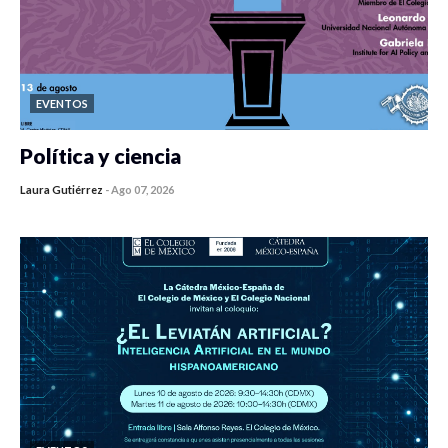
EVENTOS
Política y ciencia
Laura Gutiérrez
-
Ago 07, 2026
0 veces compartido
413 vistas