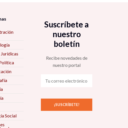
nas
Suscríbete a
tración
nuestro
boletín
logía
 Jurídicas
Recibe novedades de
Política
nuestro portal
ación
fía
ía
ía
ía Social
nes