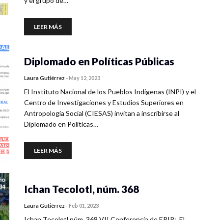
y el grupo de…
LEER MÁS
Diplomado en Políticas Públicas
Laura Gutiérrez
-
May 12, 2023
El Instituto Nacional de los Pueblos Indígenas (INPI) y el
Centro de Investigaciones y Estudios Superiores en
Antropología Social (CIESAS) invitan a inscribirse al
Diplomado en Políticas…
LEER MÁS
Ichan Tecolotl, núm. 368
Laura Gutiérrez
-
Feb 01, 2023
Ichan Tecolotl núm. 368 VII Conferencia de ERIP: El