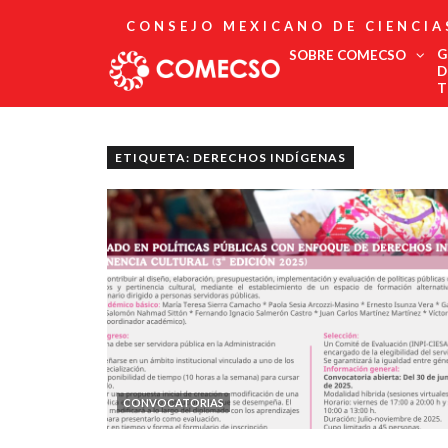
CONSEJO MEXICANO DE CIENCIA
G
SOBRE COMECSO
D
T
Afiliación
Asociados
ETIQUETA: DERECHOS INDÍGENAS
Directorio
Estatutos
Fundadores
Publicaciones
Comité Editorial
Boletín
CONVOCATORIAS