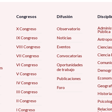
Congresos
Difusión
Discipli
Adminis
X Congreso
Observatorio
Pública
IX Congreso
Noticias
Antropo
VIII Congreso
Eventos
Ciencias
Ciencia 
VII Congreso
Convocatorias
Comunic
VI Congreso
Oportunidades
es
de trabajo
Demogra
V Congreso
Econom
Publicaciones
IV Congreso
Geograf
Foro
III Congreso
Historia
II Congreso
Psicolog
Relacio
I Congreso