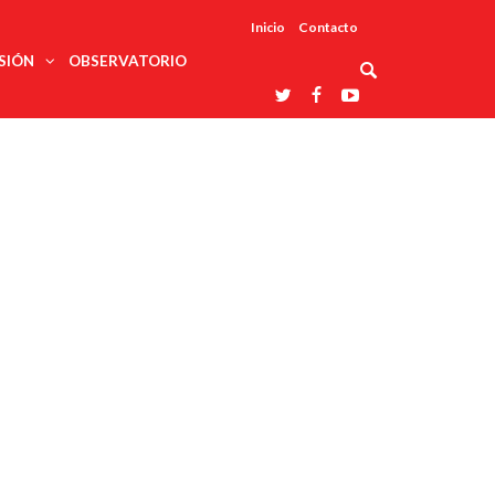
Inicio
Contacto
SIÓN
OBSERVATORIO
Asociaciones
udios
profesionales
onales
Grupos de
Reconoce
arrollo
trabajo
ar
La UDUALC
rcultural
os
A La
Redes
Universidad
cación
temáticas
De México
odología
Laboratorios
tico
En Su 475
as ciencias
Aniversario
nacionales
ales
Entidades
afines
d pública
ajo social
ismo