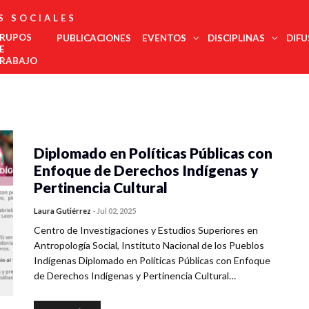
S SOCIALES
RUPOS
PUBLICACIONES
EVENTOS
DISCIPLINAS
DIFU
E
RABAJO
Administración
Est
Noroeste
Pública
regi
Noreste
Antropología
COMECSO
La UNAM
El
Urgente,
Des
Felicita Al
Será Sede
COMECSO
Desmont
Ciencias
Centro Occidente
inte
Mtro.
Del
Aprueba La
Fenómen
Jurídicas
Diplomado en Políticas Públicas con
Centro Sur
Eduardo
Congreso
Incorporación
Como El
Edu
Ciencia Política
Vega López
De Estudios
Del
Declive
Metropolitana
Enfoque de Derechos Indígenas y
Met
Latinoamericanos
Instituto De
Democrá
Comunicación
Sur Sureste
Más Grande
Investigación
de l
Pertinencia Cultural
Demografía
Del Mundo
En
soci
Innovación
Economía
Salu
Laura Gutiérrez
-
Jul 02, 2025
Y
Geografía
Gobernanza
Trab
Centro de Investigaciones y Estudios Superiores en
Historia
Tur
Antropología Social, Instituto Nacional de los Pueblos
Psicología
Indígenas Diplomado en Políticas Públicas con Enfoque
Social
de Derechos Indígenas y Pertinencia Cultural…
Relaciones
Internacionales
Sociología