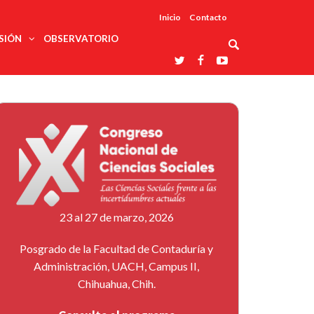
Inicio
Contacto
SIÓN
OBSERVATORIO
Asociaciones
udios
profesionales
onales
Grupos de
Reconoce
arrollo
trabajo
ar
La UDUALC
rcultural
os
A La
Redes
Universidad
cación
temáticas
De México
odología
Laboratorios
tico
En Su 475
as ciencias
Aniversario
nacionales
ales
Entidades
afines
d pública
23 al 27 de marzo, 2026
ajo social
ismo
Posgrado de la Facultad de Contaduría y
Administración, UACH, Campus II,
Chihuahua, Chih.