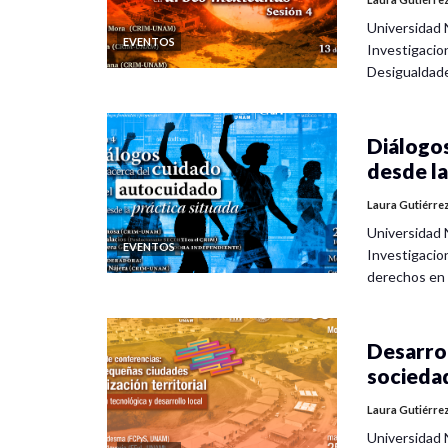
Universidad 
EVENTOS
Investigacio
Desigualdad
Diálogos
desde la
Laura Gutiérre
Universidad 
EVENTOS
Investigacio
derechos en
Desarrol
socieda
Laura Gutiérre
Universidad 