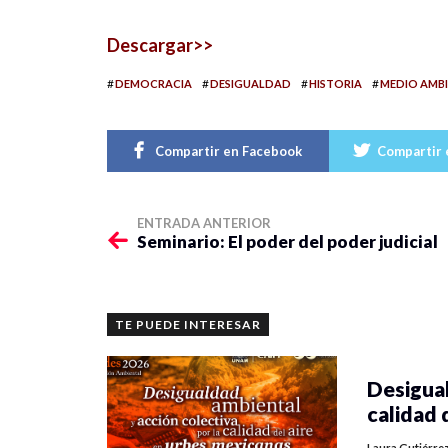
Descargar>>
#
#
#
#
DEMOCRACIA
DESIGUALDAD
HISTORIA
MEDIO AMB
Compartir en Facebook
Compartir 
ENTRADA ANTERIOR
Seminario: El poder del poder judicial
TE PUEDE INTERESAR
Desigual
calidad 
Laura Gutiérre