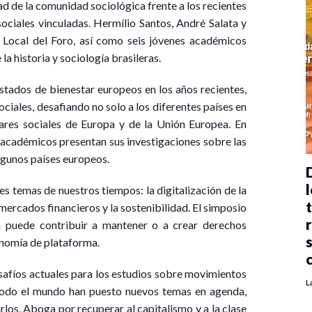
dad de la comunidad sociológica frente a los recientes
sociales vinculadas. Hermílio Santos, André Salata y
Local del Foro, así como seis jóvenes académicos
a historia y sociología brasileras.
tados de bienestar europeos en los años recientes,
iales, desafiando no solo a los diferentes países en
lares sociales de Europa y de la Unión Europea. En
 académicos presentan sus investigaciones sobre las
algunos países europeos.
l
s temas de nuestros tiempos: la digitalización de la
mercados financieros y la sostenibilidad. El simposio
 puede contribuir a mantener o a crear derechos
onomía de plataforma.
esafíos actuales para los estudios sobre movimientos
L
n todo el mundo han puesto nuevos temas en agenda,
os. Aboga por recuperar al capitalismo y a la clase