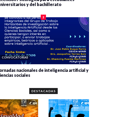
niversitarios y del bachillerato
0 veces compartido
2078 vistas
2
CONVOCATORIAS
ornadas nacionales de inteligencia artificial y
iencias sociales
0 veces compartido
5659 vistas
DESTACADAS