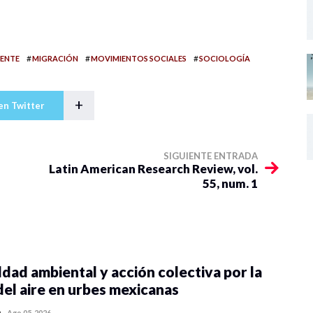
#
#
#
IENTE
MIGRACIÓN
MOVIMIENTOS SOCIALES
SOCIOLOGÍA
+
en Twitter
SIGUIENTE ENTRADA
Latin American Research Review, vol.
55, num. 1
dad ambiental y acción colectiva por la
del aire en urbes mexicanas
z
-
Ago 05, 2026