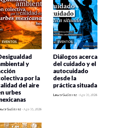
EVENTOS
EVENTOS
Desigualdad
Diálogos acerca
ambiental y
del cuidado y el
acción
autocuidado
colectiva por la
desde la
calidad del aire
práctica situada
en urbes
0 veces compartido
Laura Gutiérrez
-
Ago 05, 2026
mexicanas
453 vistas
0 veces compartido
aura Gutiérrez
-
Ago 05, 2026
460 vistas