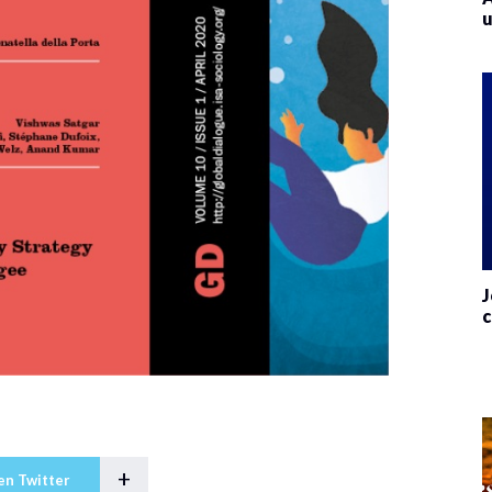
u
J
c
+
en Twitter