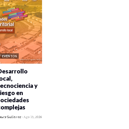
EVENTOS
Desarrollo
ocal,
tecnociencia y
riesgo en
sociedades
complejas
0 veces compartido
aura Gutiérrez
-
Ago 05, 2026
395 vistas