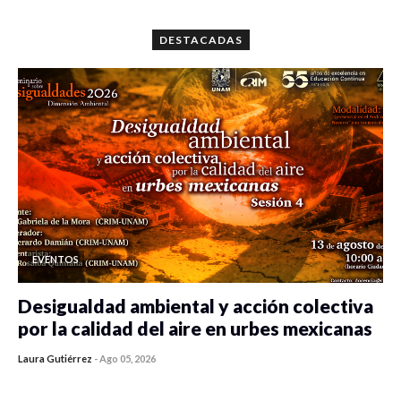
0 veces compartido
5643 vistas
DESTACADAS
EVENTOS
Desigualdad ambiental y acción colectiva
por la calidad del aire en urbes mexicanas
Laura Gutiérrez
-
Ago 05, 2026
0 veces compartido
133 vistas