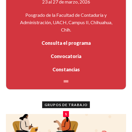
23 al 27 de marzo, 2026
Posgrado de la Facultad de Contaduría y
Administración, UACH, Campus II, Chihuahua,
Chih.
Consulta el programa
Convocatoria
Constancias
GRUPOS DE TRABAJO
1