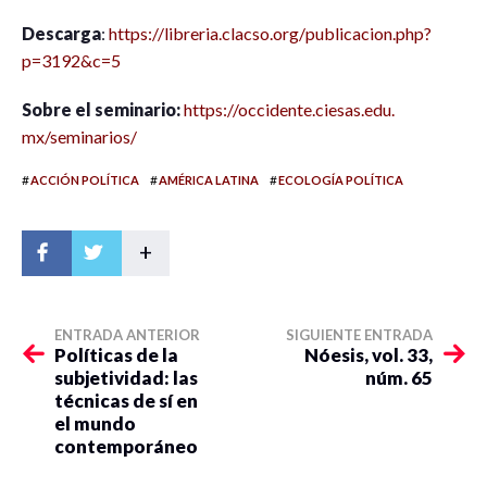
Descarga
:
https://libreria.clacso.org/
publicacion.php?
p=3192&c=5
Sobre el seminario:
https://occidente.ciesas.edu.
mx/seminarios/
#
#
#
ACCIÓN POLÍTICA
AMÉRICA LATINA
ECOLOGÍA POLÍTICA
+
ENTRADA ANTERIOR
SIGUIENTE ENTRADA
Políticas de la
Nóesis, vol. 33,
subjetividad: las
núm. 65
técnicas de sí en
el mundo
contemporáneo