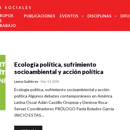
S SOCIALES
RUPOS
PUBLICACIONES
EVENTOS
DISCIPLINAS
DIFU
E
RABAJO
Administración
Est
Noroeste
Pública
regi
Noreste
Antropología
COMECSO
La UNAM
El
Urgente,
Des
Felicita Al
Será Sede
COMECSO
Desmont
Ciencias
Centro Occidente
inte
Mtro.
Del
Aprueba La
Fenómen
Jurídicas
Ecología política, sufrimiento
Centro Sur
Eduardo
Congreso
Incorporación
Como El
Edu
Ciencia Política
Vega López
De Estudios
Del
Declive
Metropolitana
socioambiental y acción política
Met
Latinoamericanos
Instituto De
Democrá
Comunicación
Sur Sureste
Más Grande
Investigación
de l
Demografía
Del Mundo
En
Laura Gutiérrez
-
Mar 13, 2024
soci
Innovación
Economía
Salu
Ecología política, sufrimiento socioambiental y acción
Y
Geografía
Gobernanza
Trab
política Algunos debates contemporáneos en América
Historia
Tur
Latina Oscar Adán Castillo Oropeza y Denisse Roca-
Psicología
Servat Coordinadores PRÓLOGO Paola Bolados García
Social
INICIO ESTAS…
Relaciones
Internacionales
Sociología