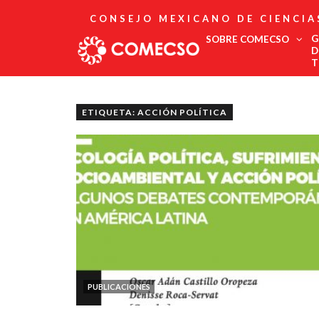
CONSEJO MEXICANO DE CIENCIA
G
SOBRE COMECSO
D
T
Afiliación
Asociados
ETIQUETA: ACCIÓN POLÍTICA
Directorio
Estatutos
Fundadores
Publicaciones
Comité Editorial
Boletín
PUBLICACIONES