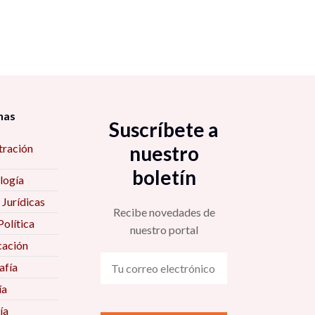
nas
Suscríbete a
tración
nuestro
boletín
logía
 Jurídicas
Recibe novedades de
Política
nuestro portal
ación
fía
ía
ía