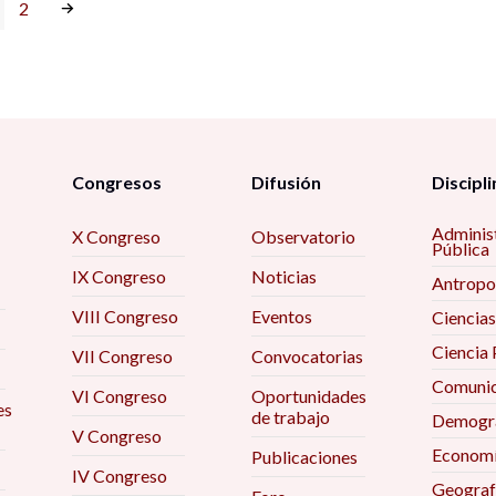
2
Congresos
Difusión
Discipli
Adminis
X Congreso
Observatorio
Pública
IX Congreso
Noticias
Antropo
VIII Congreso
Eventos
Ciencias
Ciencia 
VII Congreso
Convocatorias
Comunic
VI Congreso
Oportunidades
es
de trabajo
Demogra
V Congreso
Econom
Publicaciones
IV Congreso
Geograf