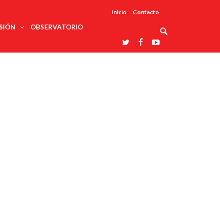
Inicio
Contacto
SIÓN
OBSERVATORIO
Asociaciones
udios
profesionales
onales
Grupos de
Reconoce
arrollo
trabajo
ar
La UDUALC
rcultural
os
A La
Redes
Universidad
cación
temáticas
De México
odología
Laboratorios
tico
En Su 475
as ciencias
Aniversario
nacionales
ales
Entidades
afines
d pública
ajo social
ismo