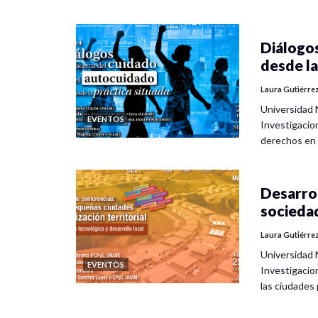
Diálogos
desde la
Laura Gutiérre
Universidad 
EVENTOS
Investigacio
derechos en
Desarrol
socieda
Laura Gutiérre
Universidad 
EVENTOS
Investigacio
las ciudade