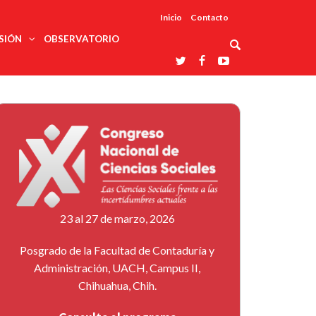
Inicio
Contacto
SIÓN
OBSERVATORIO
Asociaciones
udios
profesionales
onales
Grupos de
Reconoce
arrollo
trabajo
ar
La UDUALC
rcultural
os
A La
Redes
Universidad
cación
temáticas
De México
odología
Laboratorios
tico
En Su 475
as ciencias
Aniversario
nacionales
ales
Entidades
afines
d pública
23 al 27 de marzo, 2026
ajo social
ismo
Posgrado de la Facultad de Contaduría y
Administración, UACH, Campus II,
Chihuahua, Chih.