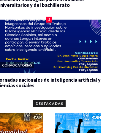
niversitarios y del bachillerato
0 veces compartido
2078 vistas
2
CONVOCATORIAS
ornadas nacionales de inteligencia artificial y
iencias sociales
0 veces compartido
5651 vistas
DESTACADAS