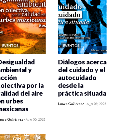
EVENTOS
EVENTOS
Desigualdad
Diálogos acerca
ambiental y
del cuidado y el
acción
autocuidado
colectiva por la
desde la
calidad del aire
práctica situada
en urbes
0 veces compartido
Laura Gutiérrez
-
Ago 05, 2026
mexicanas
365 vistas
0 veces compartido
aura Gutiérrez
-
Ago 05, 2026
373 vistas