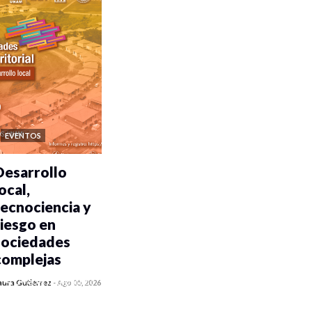
EVENTOS
Desarrollo
ocal,
tecnociencia y
riesgo en
sociedades
complejas
0 veces compartido
aura Gutiérrez
-
Ago 05, 2026
329 vistas