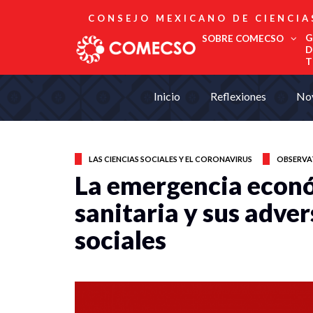
CONSEJO MEXICANO DE CIENCIA
G
SOBRE COMECSO
D
T
Afiliación
Inicio
Reflexiones
No
Asociados
Directorio
Estatutos
Fundadores
LAS CIENCIAS SOCIALES Y EL CORONAVIRUS
OBSERVA
Publicaciones
La emergencia econó
Comité Editorial
Boletín
sanitaria y sus adve
sociales