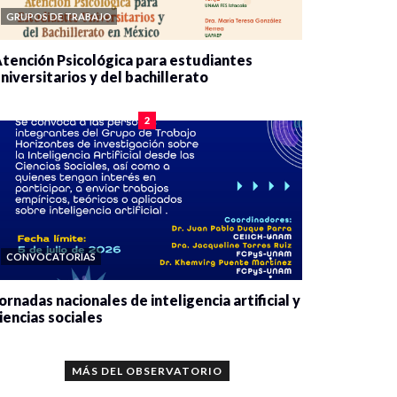
GRUPOS DE TRABAJO
tención Psicológica para estudiantes
niversitarios y del bachillerato
0 veces compartido
2075 vistas
2
CONVOCATORIAS
ornadas nacionales de inteligencia artificial y
iencias sociales
0 veces compartido
5640 vistas
MÁS DEL OBSERVATORIO