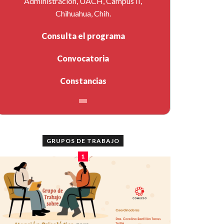
Administración, UACH, Campus II,
Chihuahua, Chih.
Consulta el programa
Convocatoria
Constancias
GRUPOS DE TRABAJO
1