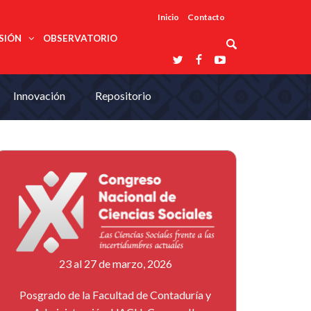
Inicio
Contacto
SIÓN
OBSERVATORIO
Asociaciones
Innovación
Repositorio
udios
profesionales
onales
Grupos de
Reconoce
arrollo
trabajo
ar
La UDUALC
rcultural
os
A La
Redes
Universidad
cación
temáticas
De México
odología
Laboratorios
tico
En Su 475
as ciencias
Aniversario
nacionales
ales
Entidades
afines
d pública
ajo social
ismo
23 al 27 de marzo, 2026
Posgrado de la Facultad de Contaduría y