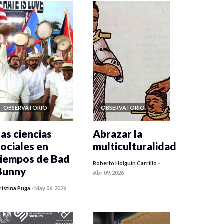
OBSERVATORIO
OBSERVATORIO
Las ciencias
Abrazar la
sociales en
multiculturalidad
tiempos de Bad
Roberto Holguín Carrillo
-
Bunny
Abr 09, 2026
ristina Puga
-
May 06, 2026