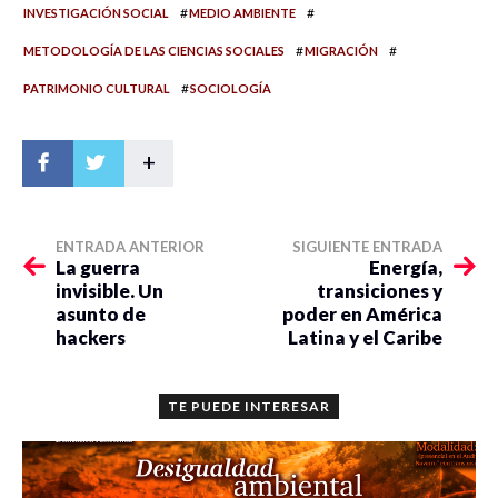
#
#
INVESTIGACIÓN SOCIAL
MEDIO AMBIENTE
#
#
METODOLOGÍA DE LAS CIENCIAS SOCIALES
MIGRACIÓN
#
PATRIMONIO CULTURAL
SOCIOLOGÍA
+
ENTRADA ANTERIOR
SIGUIENTE ENTRADA
La guerra
Energía,
invisible. Un
transiciones y
asunto de
poder en América
hackers
Latina y el Caribe
TE PUEDE INTERESAR