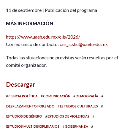
11 de septiembre | Publicación del programa
MÁS INFORMACIÓN
https://www.uaeh.edu.mx/ciis/2026/
Correo único de contacto:
ciis_icshu@uaeh.edu.mx
Todas las situaciones no previstas serán resueltas por el
comité organizador.
Descargar
#
#
#
#
CIENCIA POLÍTICA
COMUNICACIÓN
DEMOGRAFÍA
#
#
DESPLAZAMIENTO FORZADO
ESTUDIOS CULTURALES
#
#
ESTUDIOS DE GÉNERO
ESTUDIOS DE VIOLENCIAS
#
#
ESTUDIOS MULTIDISCIPLINARIOS
GOBERNANZA