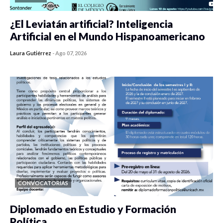
¿El Leviatán artificial? Inteligencia
Artificial en el Mundo Hispanoamericano
Laura Gutiérrez
-
Ago 07, 2026
0 veces compartido
436 vistas
CONVOCATORIAS
Diplomado en Estudio y Formación
Política