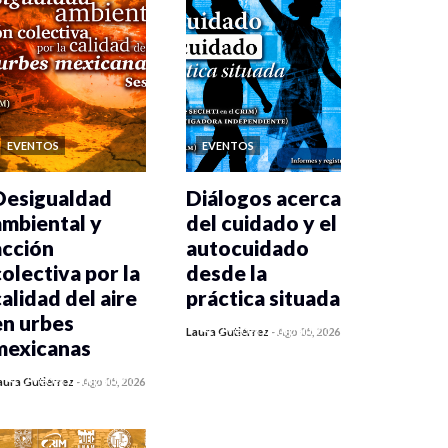
EVENTOS
EVENTOS
Desigualdad
Diálogos acerca
ambiental y
del cuidado y el
acción
autocuidado
colectiva por la
desde la
calidad del aire
práctica situada
en urbes
0 veces compartido
Laura Gutiérrez
-
Ago 05, 2026
mexicanas
337 vistas
0 veces compartido
aura Gutiérrez
-
Ago 05, 2026
350 vistas