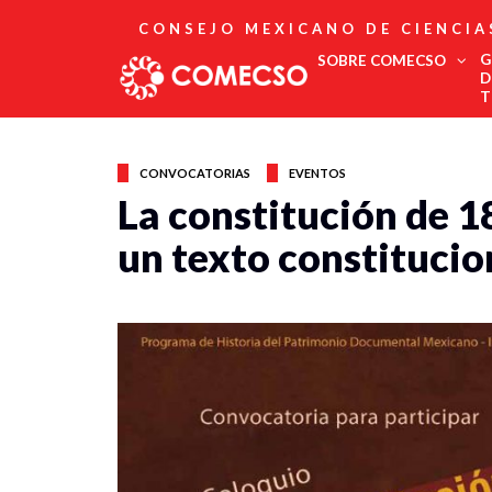
CONSEJO MEXICANO DE CIENCIA
G
SOBRE COMECSO
D
T
Afiliación
Asociados
CONVOCATORIAS
EVENTOS
Directorio
La constitución de 1
Estatutos
un texto constitucio
Fundadores
Publicaciones
Comité Editorial
Boletín