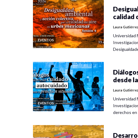
Desigual
calidad 
Laura Gutiérre
Universidad 
EVENTOS
Investigacio
Desigualdad
Diálogos
desde la
Laura Gutiérre
Universidad 
EVENTOS
Investigacio
derechos en
Desarrol