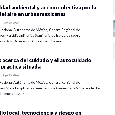
dad ambiental y acción colectiva por la
del aire en urbes mexicanas
z
-
Ago 05, 2026
Nacional Autónoma de México, Centro Regional de
nes Multidisciplinarias Seminario de Estudios sobre
es 2026: Dimensión Ambiental – Sesión…
 acerca del cuidado y el autocuidado
 práctica situada
z
-
Ago 05, 2026
Nacional Autónoma de México, Centro Regional de
nes Multidisciplinarias Seminario de Género 2026 “Defender los
 tiempos adversos:…
lo local, tecnociencia y riesgo en