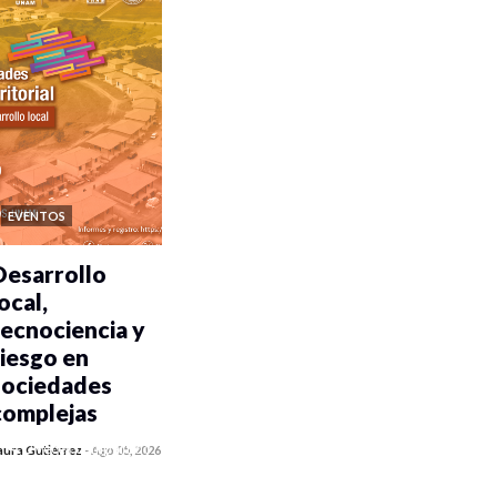
EVENTOS
Desarrollo
ocal,
tecnociencia y
riesgo en
sociedades
complejas
0 veces compartido
aura Gutiérrez
-
Ago 05, 2026
315 vistas