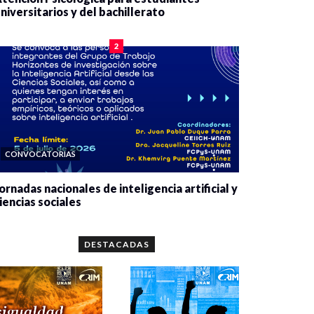
niversitarios y del bachillerato
0 veces compartido
2077 vistas
2
CONVOCATORIAS
ornadas nacionales de inteligencia artificial y
iencias sociales
0 veces compartido
5647 vistas
DESTACADAS