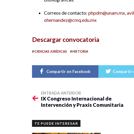
Correos de contacto:
phpdm@unam.mx
,
av
ohernandez@cmq.edu.mx
Descargar convocatoria
#
#
CIENCIAS JURÍDICAS
HISTORIA
Compartir en Facebook
Compartir 
ENTRADA ANTERIOR
IX Congreso Internacional de
Intervención y Praxis Comunitaria
TE PUEDE INTERESAR