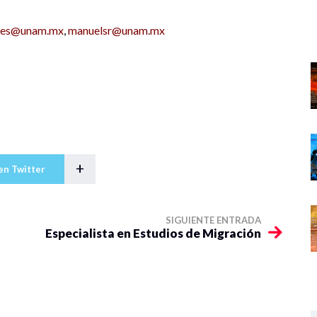
iles@unam.mx
,
manuelsr@unam.mx
+
en Twitter
SIGUIENTE ENTRADA
Especialista en Estudios de Migración