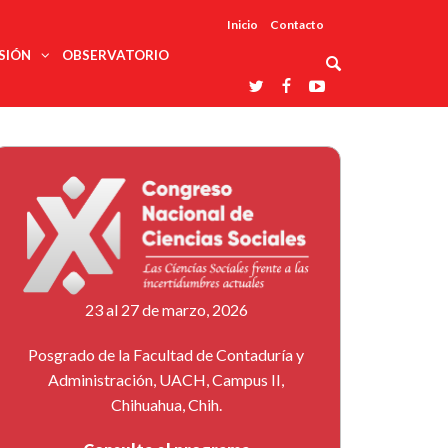
Inicio
Contacto
SIÓN
OBSERVATORIO
Asociaciones
udios
profesionales
onales
Grupos de
Reconoce
arrollo
trabajo
ar
La UDUALC
rcultural
os
A La
Redes
Universidad
cación
temáticas
De México
odología
Laboratorios
tico
En Su 475
as ciencias
Aniversario
nacionales
ales
Entidades
afines
d pública
23 al 27 de marzo, 2026
ajo social
ismo
Posgrado de la Facultad de Contaduría y
Administración, UACH, Campus II,
Chihuahua, Chih.