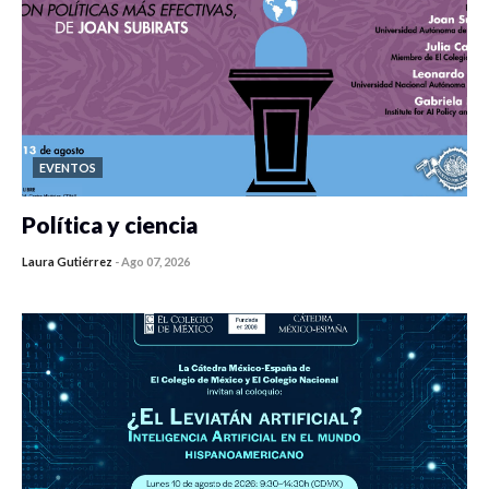
EVENTOS
Política y ciencia
Laura Gutiérrez
-
Ago 07, 2026
0 veces compartido
469 vistas