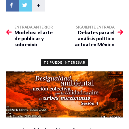
+
ENTRADA ANTERIOR
SIGUIENTE ENTRADA
Modelos: el arte
Debates para el
de publicar y
análisis político
sobrevivir
actual en México
TE PUEDE INTERESAR
EVENTOS