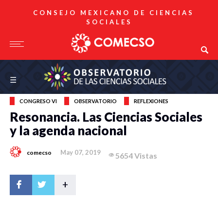
CONSEJO MEXICANO DE CIENCIAS
SOCIALES
Observatorio de las Ciencias Sociales
☰
CONGRESO VI
OBSERVATORIO
REFLEXIONES
Resonancia. Las Ciencias Sociales
y la agenda nacional
May 07, 2019
comecso
5654 Vistas
+