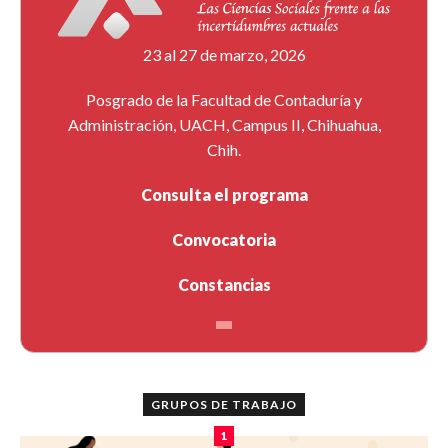
23 al 27 de marzo, 2026
Posgrado de la Facultad de Contaduría y
Administración, UACH, Campus II, Chihuahua,
Chih.
Consulta el programa
Convocatoria
Constancias
GRUPOS DE TRABAJO
1