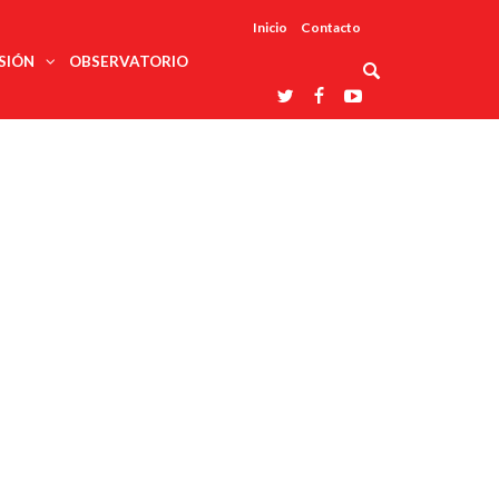
Inicio
Contacto
SIÓN
OBSERVATORIO
Asociaciones
udios
profesionales
onales
Grupos de
Reconoce
arrollo
trabajo
ar
La UDUALC
rcultural
os
A La
Redes
Universidad
cación
temáticas
De México
odología
Laboratorios
tico
En Su 475
as ciencias
Aniversario
nacionales
ales
Entidades
afines
d pública
ajo social
ismo