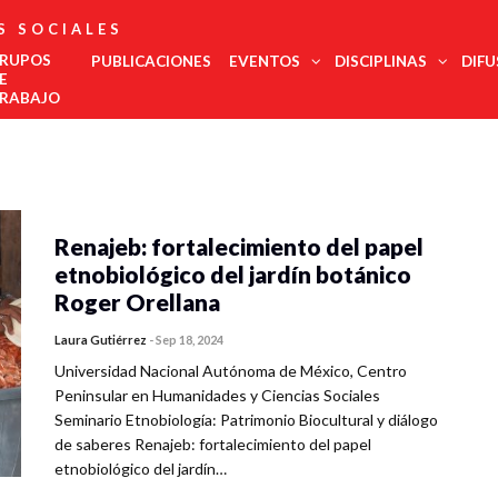
S SOCIALES
RUPOS
PUBLICACIONES
EVENTOS
DISCIPLINAS
DIFU
E
RABAJO
Administración
Est
Noroeste
Pública
regi
Noreste
Antropología
COMECSO
La UNAM
El
Urgente,
Des
Felicita Al
Será Sede
COMECSO
Desmont
Ciencias
Centro Occidente
inte
Mtro.
Del
Aprueba La
Fenómen
Jurídicas
Renajeb: fortalecimiento del papel
Centro Sur
Eduardo
Congreso
Incorporación
Como El
Edu
Ciencia Política
Vega López
De Estudios
Del
Declive
Metropolitana
etnobiológico del jardín botánico
Met
Latinoamericanos
Instituto De
Democrá
Comunicación
Sur Sureste
Más Grande
Investigación
de l
Roger Orellana
Demografía
Del Mundo
En
soci
Innovación
Economía
Salu
Laura Gutiérrez
-
Sep 18, 2024
Y
Geografía
Gobernanza
Trab
Universidad Nacional Autónoma de México, Centro
Historia
Tur
Peninsular en Humanidades y Ciencias Sociales
Psicología
Seminario Etnobiología: Patrimonio Biocultural y diálogo
Social
de saberes Renajeb: fortalecimiento del papel
Relaciones
Internacionales
etnobiológico del jardín…
Sociología