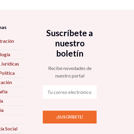
nas
Suscríbete a
tración
nuestro
boletín
logía
 Jurídicas
Recibe novedades de
Política
nuestro portal
ación
fía
ía
ía
ía Social