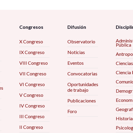
Congresos
Difusión
Discipli
Adminis
X Congreso
Observatorio
Pública
IX Congreso
Noticias
Antropo
VIII Congreso
Eventos
Ciencias
Ciencia 
VII Congreso
Convocatorias
Comunic
VI Congreso
Oportunidades
es
de trabajo
Demogra
V Congreso
Econom
Publicaciones
IV Congreso
Geograf
Foro
III Congreso
Historia
II Congreso
Psicolog