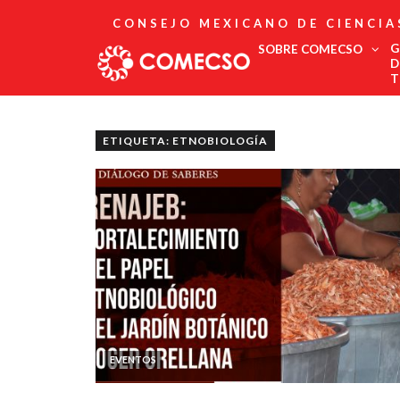
CONSEJO MEXICANO DE CIENCIA
G
SOBRE COMECSO
D
T
Afiliación
Asociados
ETIQUETA: ETNOBIOLOGÍA
Directorio
Estatutos
Fundadores
Publicaciones
Comité Editorial
Boletín
EVENTOS