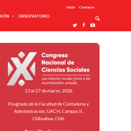
Inicio
Contacto
SIÓN
OBSERVATORIO
Asociaciones
udios
profesionales
onales
Grupos de
Reconoce
arrollo
trabajo
ar
La UDUALC
rcultural
os
A La
Redes
Universidad
cación
temáticas
De México
odología
Laboratorios
tico
En Su 475
as ciencias
Aniversario
nacionales
ales
Entidades
afines
d pública
23 al 27 de marzo, 2026
ajo social
ismo
Posgrado de la Facultad de Contaduría y
Administración, UACH, Campus II,
Chihuahua, Chih.