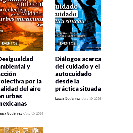
EVENTOS
EVENTOS
Desigualdad
Diálogos acerca
ambiental y
del cuidado y el
acción
autocuidado
colectiva por la
desde la
calidad del aire
práctica situada
en urbes
0 veces compartido
Laura Gutiérrez
-
Ago 05, 2026
mexicanas
198 vistas
0 veces compartido
aura Gutiérrez
-
Ago 05, 2026
201 vistas