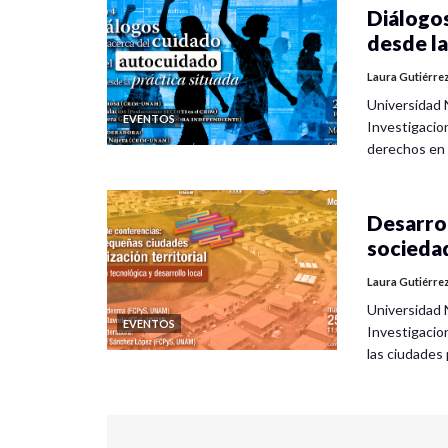
Diálogos
desde la
Laura Gutiérre
Universidad 
EVENTOS
Investigacio
derechos en
Desarrol
socieda
Laura Gutiérre
Universidad 
EVENTOS
Investigacio
las ciudade