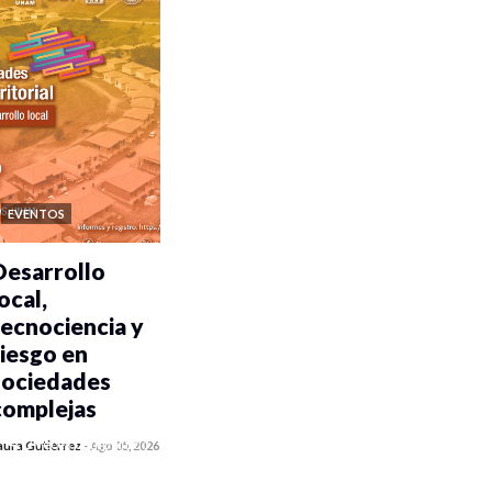
EVENTOS
Desarrollo
ocal,
tecnociencia y
riesgo en
sociedades
complejas
0 veces compartido
aura Gutiérrez
-
Ago 05, 2026
184 vistas