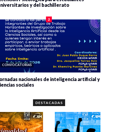
niversitarios y del bachillerato
0 veces compartido
2077 vistas
2
CONVOCATORIAS
ornadas nacionales de inteligencia artificial y
iencias sociales
0 veces compartido
5643 vistas
DESTACADAS