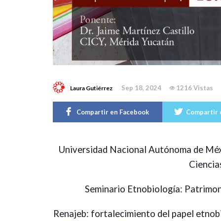
Sep 18, 2024
1216 Vistas
Laura Gutiérrez
Compartir en Facebook
Compartir 
Universidad Nacional Autónoma de Méx
Ciencia
Seminario Etnobiología: Patrimon
Renajeb: fortalecimiento del papel etnob