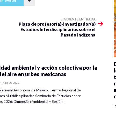
+
en Twitter
SIGUIENTE ENTRADA
Plaza de profesor(a)-investigador(a)
Estudios Interdisciplinarios sobre el
Pasado Indígena
dad ambiental y acción colectiva por la
l
del aire en urbes mexicanas
z
-
Ago 05, 2026
Nacional Autónoma de México, Centro Regional de
nes Multidisciplinarias Seminario de Estudios sobre
es 2026: Dimensión Ambiental – Sesión…
L