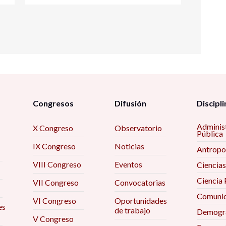
Congresos
Difusión
Discipli
Adminis
X Congreso
Observatorio
Pública
IX Congreso
Noticias
Antropo
VIII Congreso
Eventos
Ciencias
Ciencia 
VII Congreso
Convocatorias
Comunic
VI Congreso
Oportunidades
es
de trabajo
Demogra
V Congreso