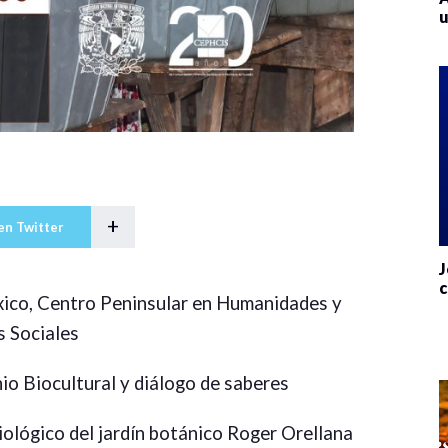
u
+
en Twitter
J
c
ico, Centro Peninsular en Humanidades y
s Sociales
io Biocultural y diálogo de saberes
iológico del jardín botánico Roger Orellana