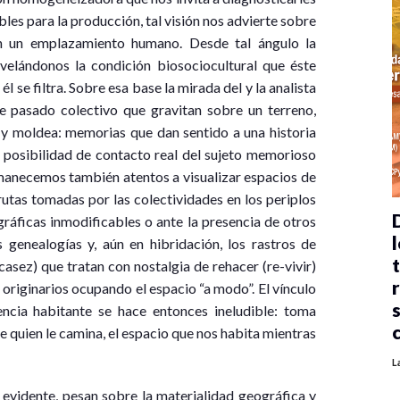
bles para la producción, tal visión nos advierte sobre
en un emplazamiento humano. Desde tal ángulo la
evelándonos la condición biosociocultural que éste
l se filtra. Sobre esa base la mirada del y la analista
 pasado colectivo que gravitan sobre un terreno,
 y moldea: memorias que dan sentido a una historia
a posibilidad de contacto real del sujeto memorioso
rmanecemos también atentos a visualizar espacios de
 rutas tomadas por las colectividades en los periplos
ráficas inmodificables o ante la presencia de otros
l
 genealogías y, aún en hibridación, los rastros de
asez) que tratan con nostalgia de rehacer (re-vivir)
 originarios ocupando el espacio “a modo”. El vínculo
encia habitante se hace entonces ineludible: toma
e quien le camina, el espacio que nos habita mientras
L
 evidente, pesan sobre la materialidad geográfica y