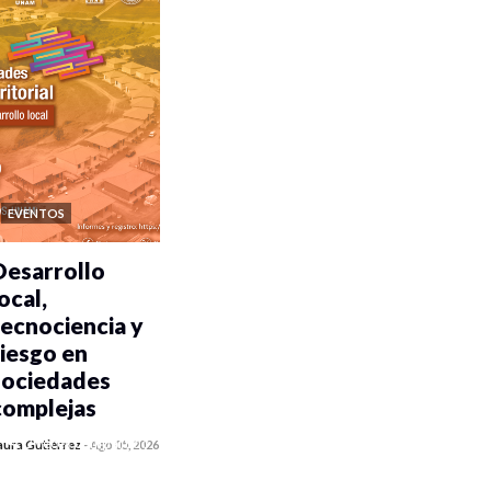
EVENTOS
Desarrollo
ocal,
tecnociencia y
riesgo en
sociedades
complejas
0 veces compartido
aura Gutiérrez
-
Ago 05, 2026
345 vistas