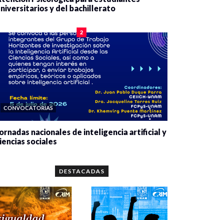
niversitarios y del bachillerato
0 veces compartido
2078 vistas
2
CONVOCATORIAS
ornadas nacionales de inteligencia artificial y
iencias sociales
0 veces compartido
5654 vistas
DESTACADAS