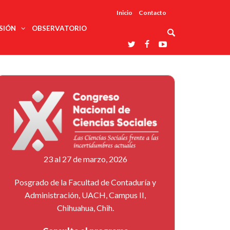
Inicio
Contacto
SIÓN
OBSERVATORIO
Asociaciones
udios
profesionales
onales
Grupos de
Reconoce
arrollo
trabajo
ar
La UDUALC
rcultural
os
A La
Redes
Universidad
cación
temáticas
De México
odología
Laboratorios
tico
En Su 475
as ciencias
Aniversario
nacionales
ales
Entidades
afines
d pública
23 al 27 de marzo, 2026
ajo social
ismo
Posgrado de la Facultad de Contaduría y
Administración, UACH, Campus II,
Chihuahua, Chih.