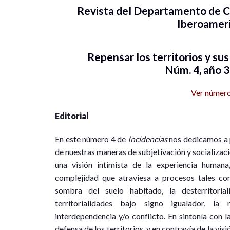
Revista del Departamento de Ci
Iberoamer
Repensar los territorios y su
Núm. 4, año 3
Ver númer
Editorial
En este número 4 de
Incidencias
nos dedicamos a p
de nuestras maneras de subjetivación y socializaci
una visión intimista de la experiencia humana
complejidad que atraviesa a procesos tales com
sombra del suelo habitado, la desterritorial
territorialidades bajo signo igualador, la re
interdependencia y/o conflicto. En sintonía con l
defensa de los territorios, y en contravía de la vi