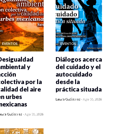
EVENTOS
EVENTOS
Desigualdad
Diálogos acerca
ambiental y
del cuidado y el
acción
autocuidado
colectiva por la
desde la
calidad del aire
práctica situada
en urbes
0 veces compartido
Laura Gutiérrez
-
Ago 05, 2026
mexicanas
388 vistas
0 veces compartido
aura Gutiérrez
-
Ago 05, 2026
392 vistas