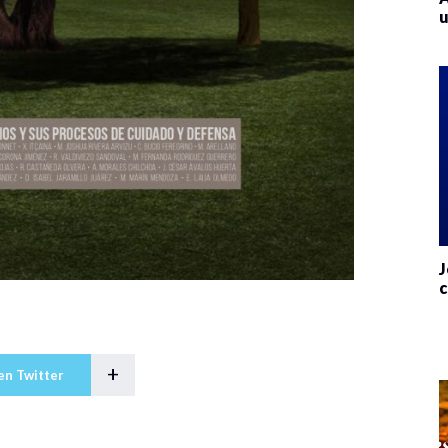
u
J
c
+
en Twitter