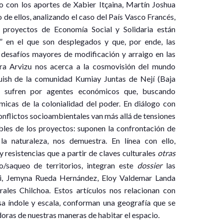
 con los aportes de Xabier Itçaina, Martín Joshua
 de ellos, analizando el caso del País Vasco Francés,
s proyectos de Economía Social y Solidaria están
l” en el que son desplegados y que, por ende, las
 desafíos mayores de modificación y arraigo en las
vera Arvizu nos acerca a la cosmovisión del mundo
uish de la comunidad Kumiay Juntas de Nejí (Baja
ue sufren por agentes económicos que, buscando
ámicas de la colonialidad del poder. En diálogo con
onflictos socioambientales van más allá de tensiones
bles de los proyectos: suponen la confrontación de
a naturaleza, nos demuestra. En línea con ello,
 resistencias que a partir de claves culturales
otras
/saqueo de territorios, integran este
dossier
las
i, Jemyna Rueda Hernández, Eloy Valdemar Landa
les Chilchoa. Estos artículos nos relacionan con
a índole y escala, conforman una geografía que se
doras de nuestras maneras de habitar el espacio.