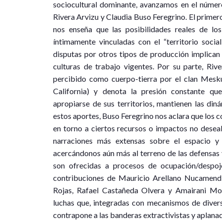
sociocultural dominante, avanzamos en el número
Rivera Arvizu y Claudia Buso Feregrino. El primero
nos enseña que las posibilidades reales de lo
íntimamente vinculadas con el “territorio socia
disputas por otros tipos de producción implican
culturas de trabajo vigentes. Por su parte, Ri
percibido como cuerpo-tierra por el clan Mesk
California) y denota la presión constante q
apropiarse de sus territorios, mantienen las din
estos aportes, Buso Feregrino nos aclara que los c
en torno a ciertos recursos o impactos no desea
narraciones más extensas sobre el espacio y l
acercándonos aún más al terreno de las defensas y
son ofrecidas a procesos de ocupación/despojo
contribuciones de Mauricio Arellano Nucamend
Rojas, Rafael Castañeda Olvera y Amairani Mora
luchas que, integradas con mecanismos de divers
contrapone a las banderas extractivistas y aplana