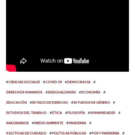
#
#
#
#
CIENCIAS SOCIALES
COVID-19
DEMOCRACIA
#
#
#
DERECHOS HUMANOS
DESIGUALDADES
ECONOMÍA
#
#
#
EDUCACIÓN
ESTADO DE DERECHO
ESTUDIOS DE GÉNERO
#
#
#
#
ESTUDIOS DEL TRABAJO
ÉTICA
FILOSOFÍA
HUMANIDADES
#
#
#
IMAGINARIOS
MEDIO AMBIENTE
PANDEMIA
#
#
#
POLÍTICAS DE CUIDADO
POLÍTICAS PÚBLICAS
POST-PANDEMIA