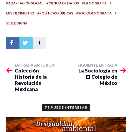
#
#
#
#
ADAPTACIÓN SOCIAL
CIENCIA DE DATOS
DEMOGRAFÍA
#
#
#
ENVEJECIMIENTO
POLÍTICAS PÚBLICAS
SOCIODEMOGRAFÍA
VEJEZ DIGNA
+
ENTRADA ANTERIOR
SIGUIENTE ENTRADA
Colección
La Sociología en
Historia de la
El Colegio de
Revolución
México
Mexicana
TE PUEDE INTERESAR