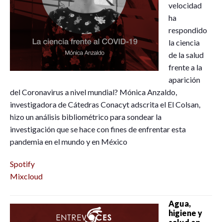
velocidad
ha
respondido
la ciencia
de la salud
frente a la
aparición
del Coronavirus a nivel mundial? Mónica Anzaldo,
investigadora de Cátedras Conacyt adscrita el El Colsan,
hizo un análisis bibliométrico para sondear la
investigación que se hace con fines de enfrentar esta
pandemia en el mundo y en México
Spotify
Mixcloud
Agua,
higiene y