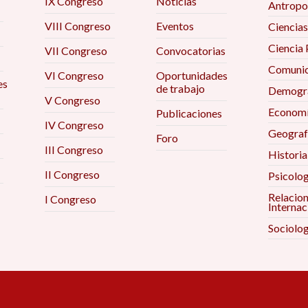
IX Congreso
Noticias
Antropo
VIII Congreso
Eventos
Ciencias
Ciencia 
VII Congreso
Convocatorias
Comunic
VI Congreso
Oportunidades
es
de trabajo
Demogra
V Congreso
Econom
Publicaciones
IV Congreso
Geograf
Foro
III Congreso
Historia
II Congreso
Psicolog
Relacio
I Congreso
Internac
Sociolog