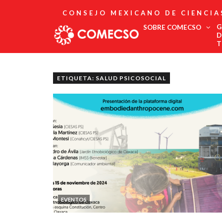
CONSEJO MEXICANO DE CIENCIA
G
SOBRE COMECSO
D
T
Afiliación
Asociados
ETIQUETA: SALUD PSICOSOCIAL
Directorio
Estatutos
Fundadores
Publicaciones
Comité Editorial
Boletín
EVENTOS