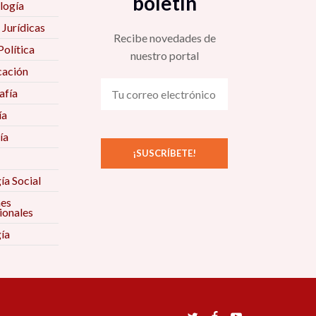
boletín
logía
 Jurídicas
Recibe novedades de
Política
nuestro portal
ación
fía
ía
ía
ía Social
nes
ionales
ía