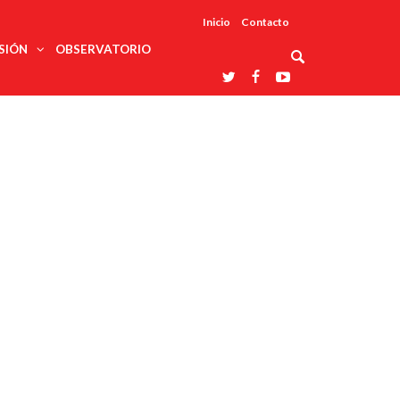
Inicio
Contacto
SIÓN
OBSERVATORIO
Asociaciones
udios
profesionales
onales
Grupos de
Reconoce
arrollo
trabajo
ar
La UDUALC
rcultural
os
A La
Redes
Universidad
cación
temáticas
De México
odología
Laboratorios
tico
En Su 475
as ciencias
Aniversario
nacionales
ales
Entidades
afines
d pública
ajo social
ismo