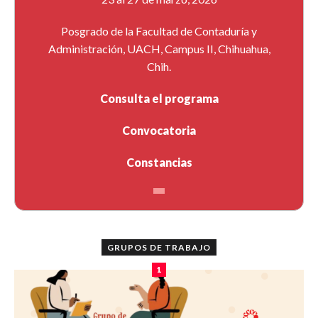
Posgrado de la Facultad de Contaduría y
Administración, UACH, Campus II, Chihuahua,
Chih.
Consulta el programa
Convocatoria
Constancias
GRUPOS DE TRABAJO
1