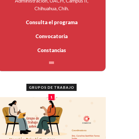
Administración, UACH, Campus II,
Chihuahua, Chih.
Consulta el programa
Convocatoria
Constancias
GRUPOS DE TRABAJO
1