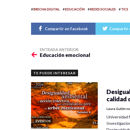
#
#
#
#
BRECHA DIGITAL
EDUCACIÓN
REDES SOCIALES
TICS
Compartir en Facebook
Compartir 
ENTRADA ANTERIOR
Educación emocional
TE PUEDE INTERESAR
Desigual
calidad 
Laura Gutiérre
Universidad 
EVENTOS
Investigacio
Desigualdad