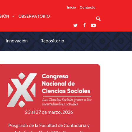
Inicio
Contacto
SIÓN
OBSERVATORIO
Asociaciones
Innovación
Repositorio
udios
profesionales
onales
Grupos de
Reconoce
arrollo
trabajo
ar
La UDUALC
rcultural
os
A La
Redes
Universidad
cación
temáticas
De México
odología
Laboratorios
tico
En Su 475
as ciencias
Aniversario
nacionales
ales
Entidades
afines
d pública
ajo social
ismo
23 al 27 de marzo, 2026
Posgrado de la Facultad de Contaduría y