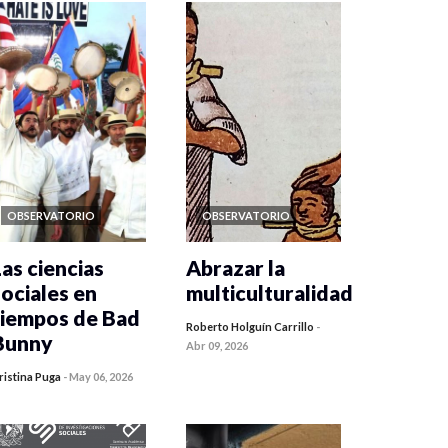
OBSERVATORIO
OBSERVATORIO
Las ciencias
Abrazar la
sociales en
multiculturalidad
tiempos de Bad
Roberto Holguín Carrillo
-
Bunny
Abr 09, 2026
ristina Puga
-
May 06, 2026