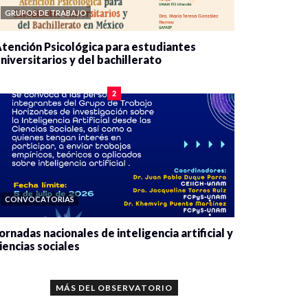
GRUPOS DE TRABAJO
tención Psicológica para estudiantes
niversitarios y del bachillerato
0 veces compartido
2077 vistas
2
CONVOCATORIAS
ornadas nacionales de inteligencia artificial y
iencias sociales
0 veces compartido
5648 vistas
MÁS DEL OBSERVATORIO