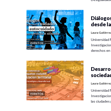
Diálogos
desde la
Laura Gutiérre
Universidad 
EVENTOS
Investigacio
derechos en
Desarrol
socieda
Laura Gutiérre
Universidad 
EVENTOS
Investigacio
las ciudade