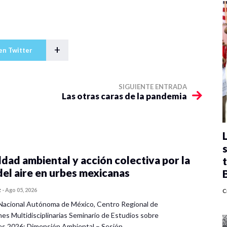
+
en Twitter
SIGUIENTE ENTRADA
Las otras caras de la pandemia
dad ambiental y acción colectiva por la
del aire en urbes mexicanas
z
-
Ago 05, 2026
C
Nacional Autónoma de México, Centro Regional de
nes Multidisciplinarias Seminario de Estudios sobre
es 2026: Dimensión Ambiental – Sesión…