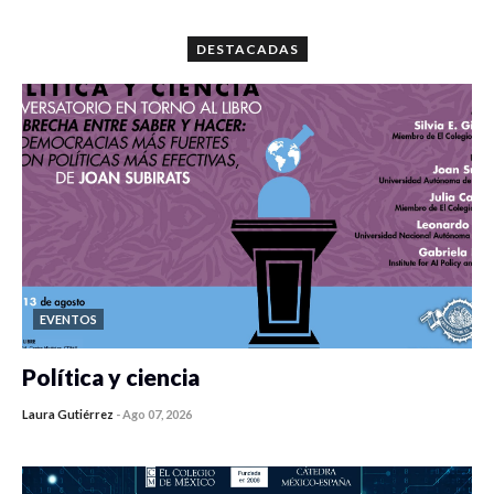
0 veces compartido
5667 vistas
DESTACADAS
EVENTOS
Política y ciencia
Laura Gutiérrez
-
Ago 07, 2026
0 veces compartido
300 vistas