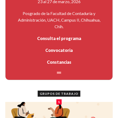
23 al 27 de marzo, 2026
Posgrado de la Facultad de Contaduría y
Administración, UACH, Campus II, Chihuahua,
Chih.
Consulta el programa
Convocatoria
Constancias
GRUPOS DE TRABAJO
1