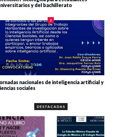
niversitarios y del bachillerato
0 veces compartido
2090 vistas
2
CONVOCATORIAS
ornadas nacionales de inteligencia artificial y
iencias sociales
0 veces compartido
5679 vistas
DESTACADAS