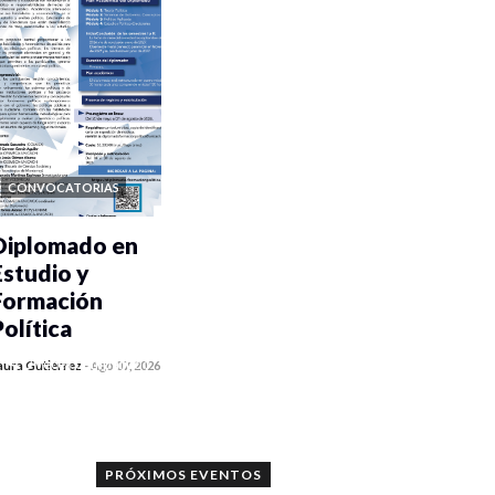
CONVOCATORIAS
Diplomado en
Estudio y
Formación
Política
0 veces compartido
aura Gutiérrez
-
Ago 07, 2026
1187 vistas
PRÓXIMOS EVENTOS