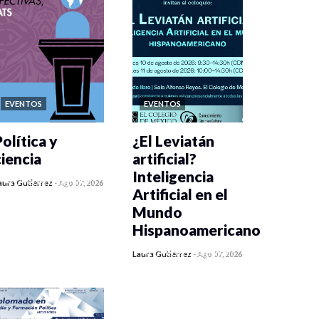
EVENTOS
EVENTOS
olítica y
¿El Leviatán
ciencia
artificial?
Inteligencia
0 veces compartido
aura Gutiérrez
-
Ago 07, 2026
Artificial en el
449 vistas
Mundo
Hispanoamericano
0 veces compartido
Laura Gutiérrez
-
Ago 07, 2026
438 vistas