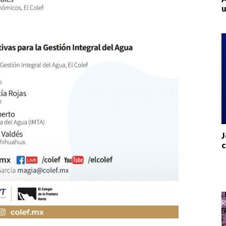
u
J
c