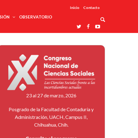
Inicio
Contacto
SIÓN
OBSERVATORIO
Asociaciones
udios
profesionales
onales
Grupos de
Reconoce
arrollo
trabajo
ar
La UDUALC
rcultural
os
A La
Redes
Universidad
cación
temáticas
De México
odología
Laboratorios
tico
En Su 475
as ciencias
Aniversario
nacionales
ales
Entidades
afines
d pública
23 al 27 de marzo, 2026
ajo social
ismo
Posgrado de la Facultad de Contaduría y
Administración, UACH, Campus II,
Chihuahua, Chih.