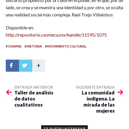
discurso propuesto por la clase en el poder, en el que, por un
lado, se crea y se muestra una identidad y, por otro, se oculta
una realidad social más compleja. Raúl Trejo Villalobos
Disponible en:
http://repositorio.cesmeca.mx/handle/11595/1075
#
#
#
CHIAPAS
HISTORIA
MOVIMIENTO CULTURAL
+
ENTRADA ANTERIOR
SIGUIENTE ENTRADA
Taller de análisis
La comunidad
de datos
indígena. La
cualitativos
mirada de las
mujeres
TE PUEDE INTERESAR