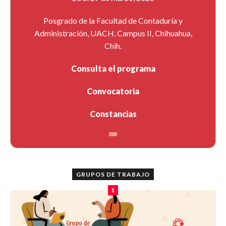
Posgrado de la Facultad de Contaduría y
Administración, UACH, Campus II, Chihuahua,
Chih.
Consulta el programa
Convocatoria
Constancias
GRUPOS DE TRABAJO
1