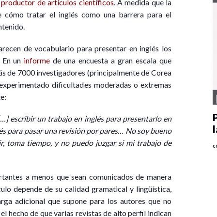
productor de artículos científicos
. A medida que la
de cómo tratar el inglés como una barrera para el
ntenido.
arecen de vocabulario para presentar en inglés los
. En un
informe
de una encuesta a gran escala que
ás de 7000 investigadores (principalmente de Corea
r experimentado dificultades moderadas o extremas
e:
…] escribir un trabajo en inglés para presentarlo en
nglés para pasar una revisión por pares… No soy bueno
bir, toma tiempo, y no puedo juzgar si mi trabajo de
c
ortantes a menos que sean comunicados de manera
ulo depende de su calidad gramatical y lingüística,
rga adicional que supone para los autores que no
l hecho de que varias revistas de alto perfil indican