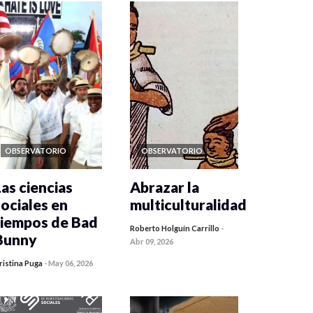
OBSERVATORIO
OBSERVATORIO
Las ciencias
Abrazar la
sociales en
multiculturalidad
tiempos de Bad
Roberto Holguín Carrillo
-
Bunny
Abr 09, 2026
ristina Puga
-
May 06, 2026