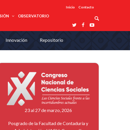
Inicio
Contacto
SIÓN
OBSERVATORIO
Asociaciones
Innovación
Repositorio
udios
profesionales
onales
Grupos de
Reconoce
arrollo
trabajo
ar
La UDUALC
rcultural
os
A La
Redes
Universidad
cación
temáticas
De México
odología
Laboratorios
tico
En Su 475
as ciencias
Aniversario
nacionales
ales
Entidades
afines
d pública
ajo social
ismo
23 al 27 de marzo, 2026
Posgrado de la Facultad de Contaduría y