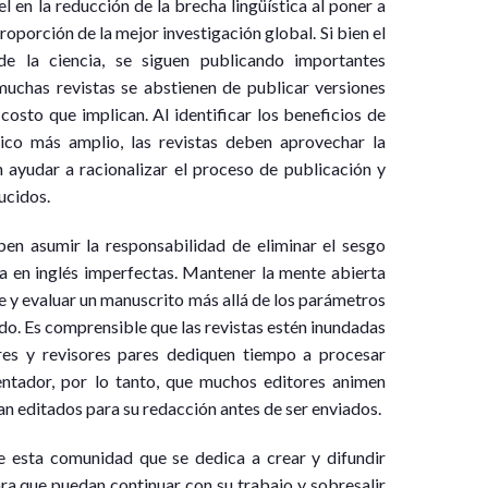
en la reducción de la brecha lingüística al poner a
porción de la mejor investigación global. Si bien el
de la ciencia, se siguen publicando importantes
muchas revistas se abstienen de publicar versiones
costo que implican. Al identificar los beneficios de
lico más amplio, las revistas deben aprovechar la
 ayudar a racionalizar el proceso de publicación y
ducidos.
ben asumir la responsabilidad de eliminar el sesgo
ra en inglés imperfectas. Mantener la mente abierta
e y evaluar un manuscrito más allá de los parámetros
ido. Es comprensible que las revistas estén inundadas
ores y revisores pares dediquen tiempo a procesar
entador, por lo tanto, que muchos editores animen
an editados para su redacción antes de ser enviados.
e esta comunidad que se dedica a crear y difundir
ra que puedan continuar con su trabajo y sobresalir