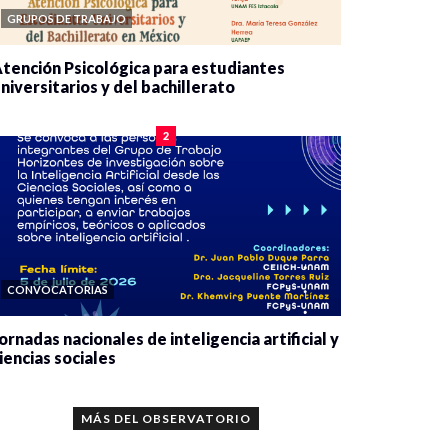
GRUPOS DE TRABAJO
tención Psicológica para estudiantes
niversitarios y del bachillerato
0 veces compartido
2085 vistas
2
CONVOCATORIAS
ornadas nacionales de inteligencia artificial y
iencias sociales
0 veces compartido
5667 vistas
MÁS DEL OBSERVATORIO