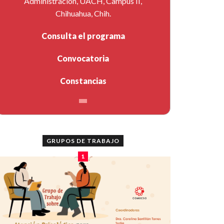
Administración, UACH, Campus II,
Chihuahua, Chih.
Consulta el programa
Convocatoria
Constancias
GRUPOS DE TRABAJO
1