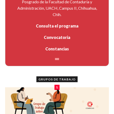
Posgrado de la Facultad de Contaduría y
Administración, UACH, Campus II, Chihuahua,
Chih.
Consulta el programa
Convocatoria
Constancias
GRUPOS DE TRABAJO
1