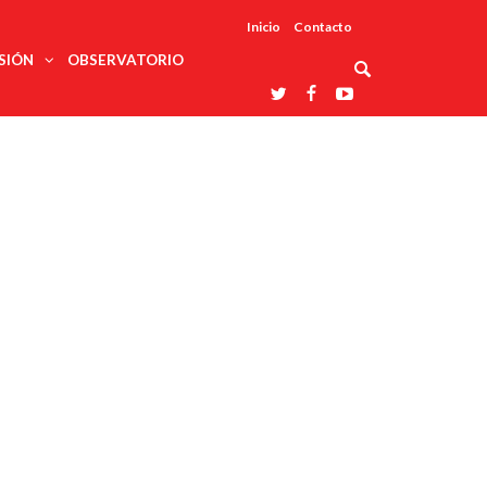
Inicio
Contacto
SIÓN
OBSERVATORIO
Asociaciones
udios
profesionales
onales
Grupos de
Reconoce
arrollo
trabajo
ar
La UDUALC
rcultural
os
A La
Redes
Universidad
cación
temáticas
De México
odología
Laboratorios
tico
En Su 475
as ciencias
Aniversario
nacionales
ales
Entidades
afines
d pública
ajo social
ismo