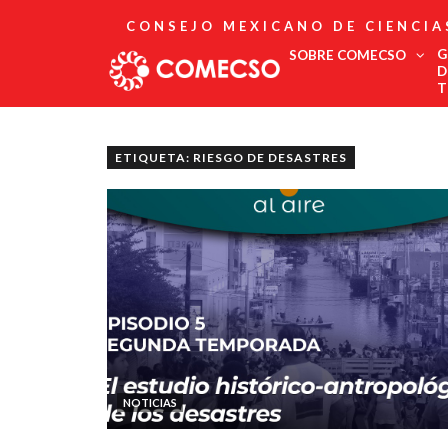
CONSEJO MEXICANO DE CIENCIA
G
SOBRE COMECSO
D
T
Afiliación
Asociados
ETIQUETA: RIESGO DE DESASTRES
Directorio
Estatutos
Fundadores
Publicaciones
Comité Editorial
Boletín
NOTICIAS