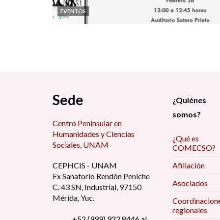
EVENTOS
Sede
¿Quiénes
somos?
Centro Peninsular en
Humanidades y Ciencias
¿Qué es
Sociales, UNAM
COMECSO?
CEPHCIS - UNAM
Afiliación
Ex Sanatorio Rendón Peniche
Asociados
C. 43 SN, Industrial, 97150
Mérida, Yuc.
Coordinacion
regionales
+52 (999) 922 8446 al