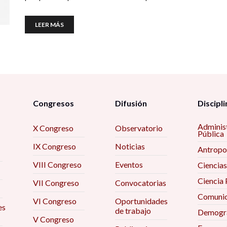
LEER MÁS
Congresos
Difusión
Discipli
Adminis
X Congreso
Observatorio
Pública
IX Congreso
Noticias
Antropo
VIII Congreso
Eventos
Ciencias
Ciencia 
VII Congreso
Convocatorias
Comunic
VI Congreso
Oportunidades
es
de trabajo
Demogra
V Congreso