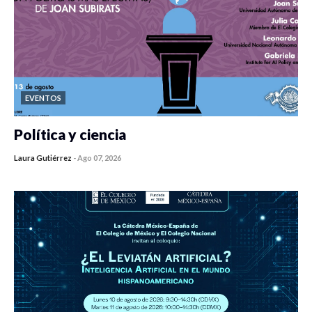
EVENTOS
Política y ciencia
Laura Gutiérrez
-
Ago 07, 2026
0 veces compartido
104 vistas