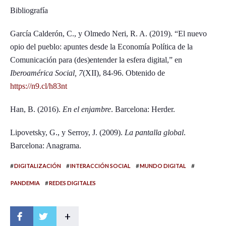
Bibliografía
García Calderón, C., y Olmedo Neri, R. A. (2019). “El nuevo
opio del pueblo: apuntes desde la Economía Política de la
Comunicación para (des)entender la esfera digital,” en
Iberoamérica Social, 7
(XII), 84-96. Obtenido de
https://n9.cl/h83nt
Han, B. (2016).
En el enjambre
. Barcelona: Herder.
Lipovetsky, G., y Serroy, J. (2009).
La pantalla global
.
Barcelona: Anagrama.
#
#
#
#
DIGITALIZACIÓN
INTERACCIÓN SOCIAL
MUNDO DIGITAL
#
PANDEMIA
REDES DIGITALES
+