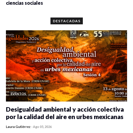
ciencias sociales
0 veces compartido
5659 vistas
DESTACADAS
EVENTOS
Desigualdad ambiental y acción colectiva
por la calidad del aire en urbes mexicanas
Laura Gutiérrez
-
Ago 05, 2026
0 veces compartido
450 vistas