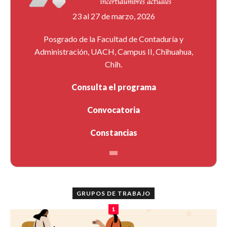
23 al 27 de marzo, 2026
Posgrado de la Facultad de Contaduría y
Administración, UACH, Campus II, Chihuahua,
Chih.
Consulta el programa
Convocatoria
Constancias
GRUPOS DE TRABAJO
1