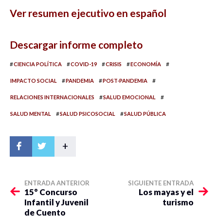
Ver resumen ejecutivo en español
Descargar informe completo
#
#
#
#
#
CIENCIA POLÍTICA
COVID-19
CRISIS
ECONOMÍA
#
#
#
IMPACTO SOCIAL
PANDEMIA
POST-PANDEMIA
#
#
RELACIONES INTERNACIONALES
SALUD EMOCIONAL
#
#
SALUD MENTAL
SALUD PSICOSOCIAL
SALUD PÚBLICA
+
ENTRADA ANTERIOR
SIGUIENTE ENTRADA
15° Concurso
Los mayas y el
Infantil y Juvenil
turismo
de Cuento