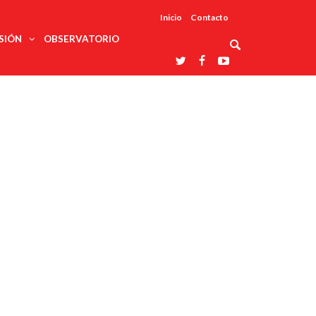
Inicio
Contacto
SIÓN
OBSERVATORIO
Asociaciones
udios
profesionales
onales
Grupos de
Reconoce
arrollo
trabajo
ar
La UDUALC
rcultural
os
A La
Redes
Universidad
cación
temáticas
De México
odología
Laboratorios
tico
En Su 475
as ciencias
Aniversario
nacionales
ales
Entidades
afines
d pública
ajo social
ismo