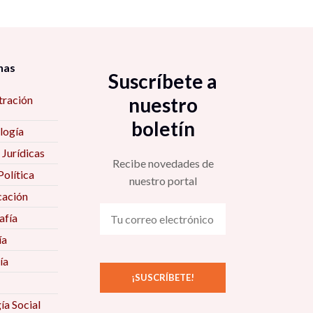
nas
Suscríbete a
tración
nuestro
boletín
logía
 Jurídicas
Recibe novedades de
Política
nuestro portal
ación
fía
ía
ía
ía Social