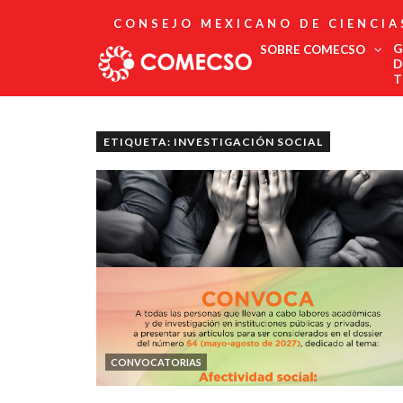
CONSEJO MEXICANO DE CIENCIA
G
SOBRE COMECSO
D
T
Afiliación
Asociados
ETIQUETA: INVESTIGACIÓN SOCIAL
Directorio
Estatutos
Fundadores
Publicaciones
Comité Editorial
Boletín
CONVOCATORIAS