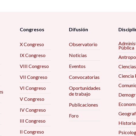
Congresos
Difusión
Discipli
Adminis
X Congreso
Observatorio
Pública
IX Congreso
Noticias
Antropo
VIII Congreso
Eventos
Ciencias
Ciencia 
VII Congreso
Convocatorias
Comunic
VI Congreso
Oportunidades
es
de trabajo
Demogra
V Congreso
Econom
Publicaciones
IV Congreso
Geograf
Foro
III Congreso
Historia
II Congreso
Psicolog