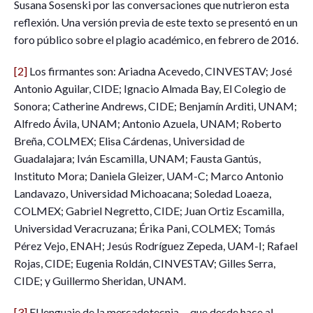
Susana Sosenski por las conversaciones que nutrieron esta
reflexión. Una versión previa de este texto se presentó en un
foro público sobre el plagio académico, en febrero de 2016.
[2]
Los firmantes son: Ariadna Acevedo, CINVESTAV; José
Antonio Aguilar, CIDE; Ignacio Almada Bay, El Colegio de
Sonora; Catherine Andrews, CIDE; Benjamín Arditi, UNAM;
Alfredo Ávila, UNAM; Antonio Azuela, UNAM; Roberto
Breña, COLMEX; Elisa Cárdenas, Universidad de
Guadalajara; Iván Escamilla, UNAM; Fausta Gantús,
Instituto Mora; Daniela Gleizer, UAM-C; Marco Antonio
Landavazo, Universidad Michoacana; Soledad Loaeza,
COLMEX; Gabriel Negretto, CIDE; Juan Ortiz Escamilla,
Universidad Veracruzana; Érika Pani, COLMEX; Tomás
Pérez Vejo, ENAH; Jesús Rodríguez Zepeda, UAM-I; Rafael
Rojas, CIDE; Eugenia Roldán, CINVESTAV; Gilles Serra,
CIDE; y Guillermo Sheridan, UNAM.
[3]
El lenguaje de la mercadotecnia —que desde hace al