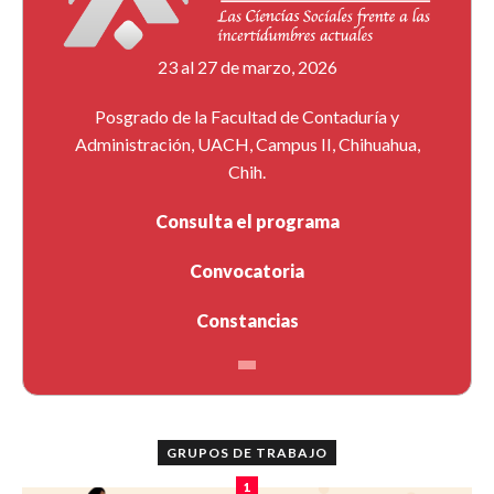
23 al 27 de marzo, 2026
Posgrado de la Facultad de Contaduría y
Administración, UACH, Campus II, Chihuahua,
Chih.
Consulta el programa
Convocatoria
Constancias
GRUPOS DE TRABAJO
1