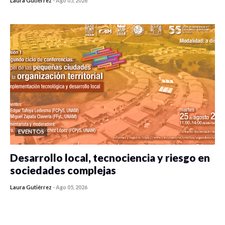
Laura Gutiérrez
-
Ago 05, 2026
0 veces compartido
261 vistas
EVENTOS
Desarrollo local, tecnociencia y riesgo en
sociedades complejas
Laura Gutiérrez
-
Ago 05, 2026
0 veces compartido
250 vistas