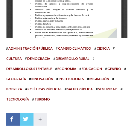
#
#
#
#
ADMINISTRACIÓN PÚBLICA
CAMBIO CLIMÁTICO
CIENCIA
#
#
#
CULTURA
DEMOCRACIA
DESARROLLO RURAL
#
#
#
#
DESARROLLO SUSTENTABLE
ECONOMÍA
EDUCACIÓN
GÉNERO
#
#
#
#
GEOGRAFÍA
INNOVACIÓN
INSTITUCIONES
MIGRACIÓN
#
#
#
#
POBREZA
POLÍTICAS PÚBLICAS
SALUD PÚBLICA
SEGURIDAD
#
TECNOLOGÍA
TURISMO
+