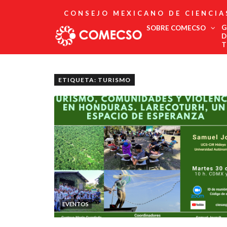
CONSEJO MEXICANO DE CIENCIA
G
SOBRE COMECSO
D
T
Afiliación
Asociados
ETIQUETA: TURISMO
Directorio
Estatutos
Fundadores
Publicaciones
Comité Editorial
Boletín
EVENTOS