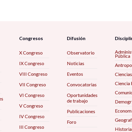
Congresos
Difusión
Discipli
Adminis
X Congreso
Observatorio
Pública
IX Congreso
Noticias
Antropo
VIII Congreso
Eventos
Ciencias
Ciencia 
VII Congreso
Convocatorias
Comunic
VI Congreso
Oportunidades
es
de trabajo
Demogra
V Congreso
Econom
Publicaciones
IV Congreso
Geograf
Foro
III Congreso
Historia