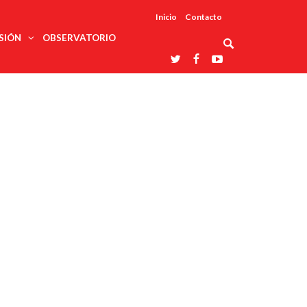
Inicio
Contacto
SIÓN
OBSERVATORIO
Asociaciones
udios
profesionales
onales
Grupos de
Reconoce
arrollo
trabajo
ar
La UDUALC
rcultural
os
A La
Redes
Universidad
cación
temáticas
De México
odología
Laboratorios
tico
En Su 475
as ciencias
Aniversario
nacionales
ales
Entidades
afines
d pública
ajo social
ismo