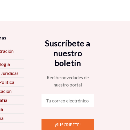
nas
Suscríbete a
tración
nuestro
boletín
logía
 Jurídicas
Recibe novedades de
Política
nuestro portal
ación
fía
ía
ía