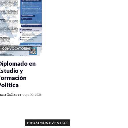
CONVOCATORIAS
Diplomado en
Estudio y
Formación
Política
0 veces compartido
aura Gutiérrez
-
Ago 07, 2026
1068 vistas
PRÓXIMOS EVENTOS