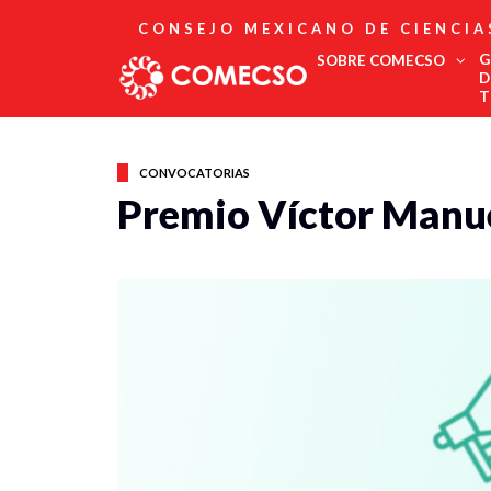
CONSEJO MEXICANO DE CIENCIA
G
SOBRE COMECSO
D
T
Afiliación
Asociados
CONVOCATORIAS
Directorio
Premio Víctor Manue
Estatutos
Fundadores
Publicaciones
Comité Editorial
Boletín