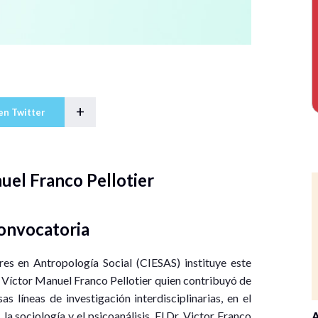
+
en Twitter
uel Franco Pellotier
onvocatoria
res en Antropología Social (CIESAS) instituye este
. Víctor Manuel Franco Pellotier quien contribuyó de
 líneas de investigación interdisciplinarias, en el
a, la sociología y el psicoanálisis. El Dr. Victor Franco
A