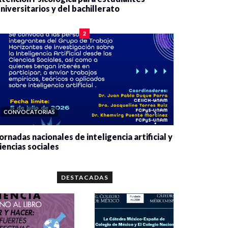
niversitarios y del bachillerato
0 veces compartido
2084 vistas
2
CONVOCATORIAS
ornadas nacionales de inteligencia artificial y
iencias sociales
0 veces compartido
5667 vistas
DESTACADAS