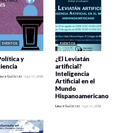
EVENTOS
EVENTOS
olítica y
¿El Leviatán
ciencia
artificial?
Inteligencia
0 veces compartido
aura Gutiérrez
-
Ago 07, 2026
Artificial en el
290 vistas
Mundo
Hispanoamericano
0 veces compartido
Laura Gutiérrez
-
Ago 07, 2026
308 vistas