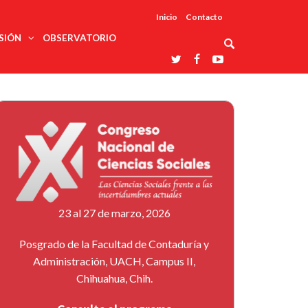
Inicio
Contacto
SIÓN
OBSERVATORIO
Asociaciones
udios
profesionales
onales
Grupos de
Reconoce
arrollo
trabajo
ar
La UDUALC
rcultural
os
A La
Redes
Universidad
cación
temáticas
De México
odología
Laboratorios
tico
En Su 475
as ciencias
Aniversario
nacionales
ales
Entidades
afines
d pública
23 al 27 de marzo, 2026
ajo social
ismo
Posgrado de la Facultad de Contaduría y
Administración, UACH, Campus II,
Chihuahua, Chih.