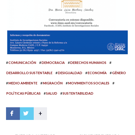
#
#
#
#
COMUNICACIÓN
DEMOCRACIA
DERECHOS HUMANOS
#
#
#
DESARROLLO SUSTENTABLE
DESIGUALDAD
ECONOMÍA
GÉNERO
#
#
#
#
MEDIO AMBIENTE
MIGRACIÓN
MOVIMIENTOS SOCIALES
#
#
POLÍTICAS PÚBLICAS
SALUD
SUSTENTABILIDAD
+