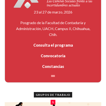
23 al 27 de marzo, 2026
Posgrado de la Facultad de Contaduría y
Administración, UACH, Campus II, Chihuahua,
Chih.
Consulta el programa
Convocatoria
Constancias
GRUPOS DE TRABAJO
1