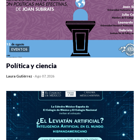
EVENTOS
Política y ciencia
Laura Gutiérrez
-
Ago 07, 2026
0 veces compartido
446 vistas